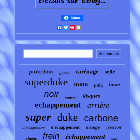
Share
Facebook
Twitter
Pinterest
Email
protection
carénage
selle
garde
superduke
moto
boue
puig
noir
disques
support
echappement
arrière
super
duke
carbone
orange
d'échappement
d'echappement
réservoir
frein
échappement
chaîne
inox