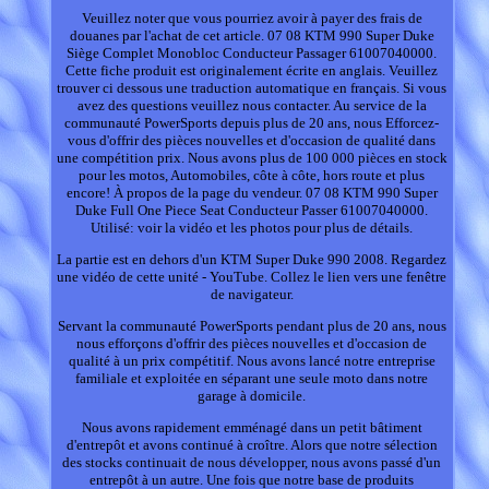
Veuillez noter que vous pourriez avoir à payer des frais de
douanes par l'achat de cet article. 07 08 KTM 990 Super Duke
Siège Complet Monobloc Conducteur Passager 61007040000.
Cette fiche produit est originalement écrite en anglais. Veuillez
trouver ci dessous une traduction automatique en français. Si vous
avez des questions veuillez nous contacter. Au service de la
communauté PowerSports depuis plus de 20 ans, nous Efforcez-
vous d'offrir des pièces nouvelles et d'occasion de qualité dans
une compétition prix. Nous avons plus de 100 000 pièces en stock
pour les motos, Automobiles, côte à côte, hors route et plus
encore! À propos de la page du vendeur. 07 08 KTM 990 Super
Duke Full One Piece Seat Conducteur Passer 61007040000.
Utilisé: voir la vidéo et les photos pour plus de détails.
La partie est en dehors d'un KTM Super Duke 990 2008. Regardez
une vidéo de cette unité - YouTube. Collez le lien vers une fenêtre
de navigateur.
Servant la communauté PowerSports pendant plus de 20 ans, nous
nous efforçons d'offrir des pièces nouvelles et d'occasion de
qualité à un prix compétitif. Nous avons lancé notre entreprise
familiale et exploitée en séparant une seule moto dans notre
garage à domicile.
Nous avons rapidement emménagé dans un petit bâtiment
d'entrepôt et avons continué à croître. Alors que notre sélection
des stocks continuait de nous développer, nous avons passé d'un
entrepôt à un autre. Une fois que notre base de produits