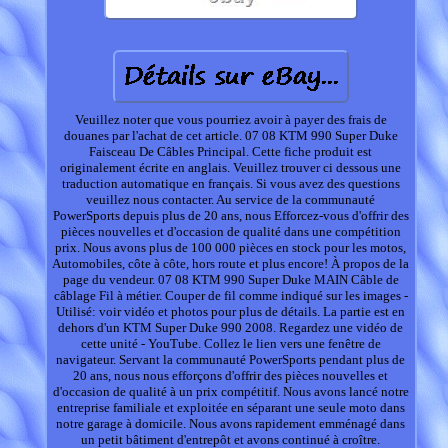
Veuillez noter que vous pourriez avoir à payer des frais de
douanes par l'achat de cet article. 07 08 KTM 990 Super Duke
Faisceau De Câbles Principal. Cette fiche produit est
originalement écrite en anglais. Veuillez trouver ci dessous une
traduction automatique en français. Si vous avez des questions
veuillez nous contacter. Au service de la communauté
PowerSports depuis plus de 20 ans, nous Efforcez-vous d'offrir des
pièces nouvelles et d'occasion de qualité dans une compétition
prix. Nous avons plus de 100 000 pièces en stock pour les motos,
Automobiles, côte à côte, hors route et plus encore! À propos de la
page du vendeur. 07 08 KTM 990 Super Duke MAIN Câble de
câblage Fil à métier. Couper de fil comme indiqué sur les images -
Utilisé: voir vidéo et photos pour plus de détails. La partie est en
dehors d'un KTM Super Duke 990 2008. Regardez une vidéo de
cette unité - YouTube. Collez le lien vers une fenêtre de
navigateur. Servant la communauté PowerSports pendant plus de
20 ans, nous nous efforçons d'offrir des pièces nouvelles et
d'occasion de qualité à un prix compétitif. Nous avons lancé notre
entreprise familiale et exploitée en séparant une seule moto dans
notre garage à domicile. Nous avons rapidement emménagé dans
un petit bâtiment d'entrepôt et avons continué à croître.