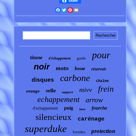
Share
Facebook
Twitter
Pinterest
Email
pour
titane
garde
d'échappement
noir
moto
boue
réservoir
carbone
disques
chaîne
frein
mivv
selle
orange
support
echappement
arrow
puig
fourche
d'echappement
inox
silencieux
carénage
superduke
protection
brembo