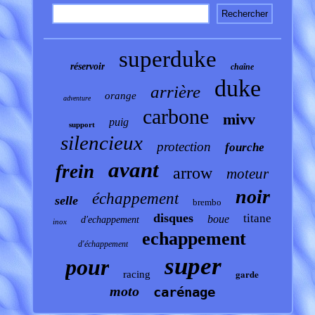
superduke
réservoir
chaîne
duke
arrière
orange
adventure
carbone
mivv
puig
support
silencieux
protection
fourche
avant
frein
arrow
moteur
noir
échappement
selle
brembo
disques
titane
boue
d'echappement
inox
echappement
d'échappement
super
pour
garde
racing
moto
carénage