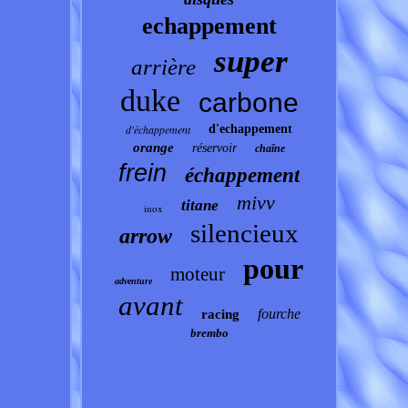
echappement
super
arrière
duke
carbone
d'échappement
d'echappement
orange
réservoir
chaîne
frein
échappement
mivv
titane
inox
silencieux
arrow
pour
moteur
adventure
avant
fourche
racing
brembo