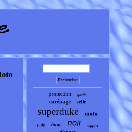
Moto
protection
garde
carénage
selle
superduke
moto
noir
boue
puig
support
disques