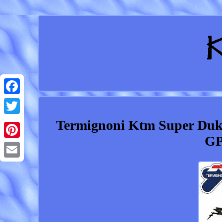
Facebook
Termignoni Ktm Super Duk
Twitter
GP
Pinterest
Email