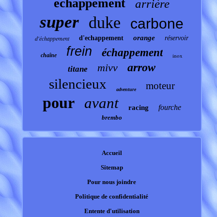
echappement
arrière
super
duke
carbone
orange
d'échappement
d'echappement
réservoir
frein
échappement
chaîne
inox
arrow
mivv
titane
silencieux
moteur
adventure
pour
avant
fourche
racing
brembo
Accueil
Sitemap
Pour nous joindre
Politique de confidentialité
Entente d'utilisation