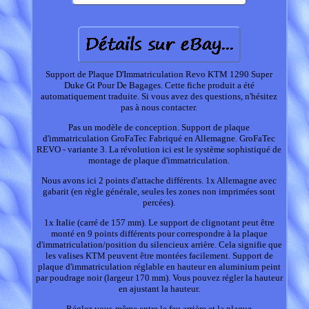
Support de Plaque D'Immatriculation Revo KTM 1290 Super
Duke Gt Pour De Bagages. Cette fiche produit a été
automatiquement traduite. Si vous avez des questions, n'hésitez
pas à nous contacter.
Pas un modèle de conception. Support de plaque
d'immatriculation GroFaTec Fabriqué en Allemagne. GroFaTec
REVO - variante 3. La révolution ici est le système sophistiqué de
montage de plaque d'immatriculation.
Nous avons ici 2 points d'attache différents. 1x Allemagne avec
gabarit (en règle générale, seules les zones non imprimées sont
percées).
1x Italie (carré de 157 mm). Le support de clignotant peut être
monté en 9 points différents pour correspondre à la plaque
d'immatriculation/position du silencieux arrière. Cela signifie que
les valises KTM peuvent être montées facilement. Support de
plaque d'immatriculation réglable en hauteur en aluminium peint
par poudrage noir (largeur 170 mm). Vous pouvez régler la hauteur
en ajustant la hauteur.
Réglez vous-même entre le feu arrière et la plaque