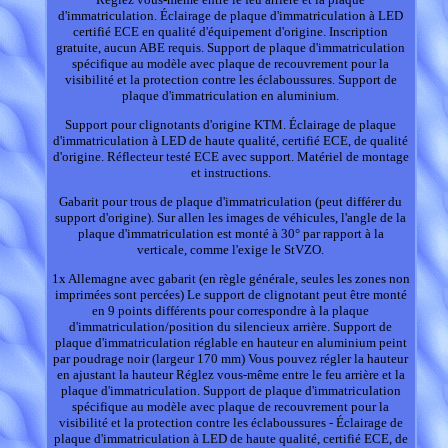
d'immatriculation. Éclairage de plaque d'immatriculation à LED
certifié ECE en qualité d'équipement d'origine. Inscription
gratuite, aucun ABE requis. Support de plaque d'immatriculation
spécifique au modèle avec plaque de recouvrement pour la
visibilité et la protection contre les éclaboussures. Support de
plaque d'immatriculation en aluminium.
Support pour clignotants d'origine KTM. Éclairage de plaque
d'immatriculation à LED de haute qualité, certifié ECE, de qualité
d'origine. Réflecteur testé ECE avec support. Matériel de montage
et instructions.
Gabarit pour trous de plaque d'immatriculation (peut différer du
support d'origine). Sur allen les images de véhicules, l'angle de la
plaque d'immatriculation est monté à 30° par rapport à la
verticale, comme l'exige le StVZO.
1x Allemagne avec gabarit (en règle générale, seules les zones non
imprimées sont percées) Le support de clignotant peut être monté
en 9 points différents pour correspondre à la plaque
d'immatriculation/position du silencieux arrière. Support de
plaque d'immatriculation réglable en hauteur en aluminium peint
par poudrage noir (largeur 170 mm) Vous pouvez régler la hauteur
en ajustant la hauteur Réglez vous-même entre le feu arrière et la
plaque d'immatriculation. Support de plaque d'immatriculation
spécifique au modèle avec plaque de recouvrement pour la
visibilité et la protection contre les éclaboussures - Éclairage de
plaque d'immatriculation à LED de haute qualité, certifié ECE, de