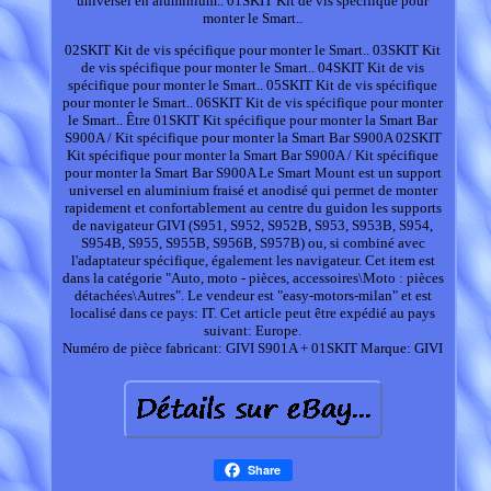
universel en aluminium.. 01SKIT Kit de vis spécifique pour
monter le Smart..
02SKIT Kit de vis spécifique pour monter le Smart.. 03SKIT Kit
de vis spécifique pour monter le Smart.. 04SKIT Kit de vis
spécifique pour monter le Smart.. 05SKIT Kit de vis spécifique
pour monter le Smart.. 06SKIT Kit de vis spécifique pour monter
le Smart.. Être 01SKIT Kit spécifique pour monter la Smart Bar
S900A / Kit spécifique pour monter la Smart Bar S900A 02SKIT
Kit spécifique pour monter la Smart Bar S900A / Kit spécifique
pour monter la Smart Bar S900A Le Smart Mount est un support
universel en aluminium fraisé et anodisé qui permet de monter
rapidement et confortablement au centre du guidon les supports
de navigateur GIVI (S951, S952, S952B, S953, S953B, S954,
S954B, S955, S955B, S956B, S957B) ou, si combiné avec
l'adaptateur spécifique, également les navigateur. Cet item est
dans la catégorie "Auto, moto - pièces, accessoires\Moto : pièces
détachées\Autres". Le vendeur est "easy-motors-milan" et est
localisé dans ce pays: IT. Cet article peut être expédié au pays
suivant: Europe.
Numéro de pièce fabricant: GIVI S901A + 01SKIT
Marque: GIVI
Share