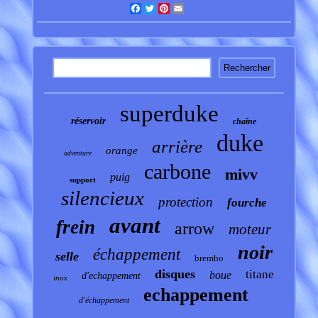
Facebook
Twitter
Pinterest
Email
superduke
réservoir
chaîne
duke
arrière
orange
adventure
carbone
mivv
puig
support
silencieux
protection
fourche
avant
frein
arrow
moteur
noir
échappement
selle
brembo
disques
titane
boue
d'echappement
inox
echappement
d'échappement