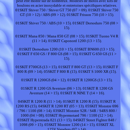
peut être monté sur de nombreux. Modèles de motos avec kits de
boulons en acier inoxydable et entretoises spécifiques relatives.
01SKIT Shiver 750 / Shiver GT 750 (07 > 09). 01SKIT Shiver 750
GT (10 > 12) / ABS (09 > 12). 01SKIT Frisson 750 (10 > 15).
01SKIT Shiver 750 / ABS (10 > 15). 01SKIT Dorsoduro 750 (08 >
15).
01SKIT Mana 850 / Mana 850 GT (08 > 15). 01SKIT Tuono V4 R
(11 > 14). 01SKIT Caponord 1200 (13 > 15).
01SKIT Dorsoduro 1200 (10 > 15). 03SKIT BN600 (13 > 15).
01SKIT F 650 GS / F 800 GS (08 > 15). 01SKIT G 650 GS (11 >
15).
01SKIT F700GS (13 > 15). 01SKIT F 800 GT (13 > 15). 01SKIT F
800 R (09 > 14). 05SKIT F 800 R (15). 01SKIT S 1000 XR (15).
01SKIT R 1200GS (04 > 12). 01SKIT R 1200GS (13 > 15).
01SKIT R 1200 GS Aventure (06 > 13). 01SKIT R 1200 GS
Aventure (14 > 15). 01SKIT R NINE T (14 > 16).
04SKIT R 1200 R (11 > 14). 01SKIT R 1200 R (15). 01SKIT R
1200 RS (15). 04SKIT R 1200 RT (05 > 13). 05SKIT Monstre 696
/ 796 / 1100 (08 > 14). 03SKIT Monstre S2R / S4R / S4RS 800 /
1000 (04 > 08). 03SKIT Hypermotard 796 / 1100 (12 > 14).
03SKIT Hyperstrada 821 (13 > 15). 04SKIT Street Fighter 848 /
1098 (09 > 15). 05SKIT Monstre 1200 (14 > 15). 03SKIT XL
125V Varadero (07 > 14).