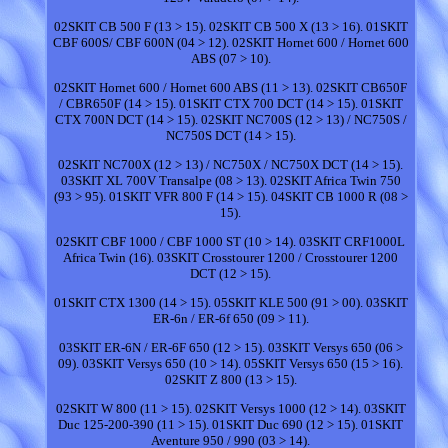
02SKIT CB 500 F (13 > 15). 02SKIT CB 500 X (13 > 16). 01SKIT
CBF 600S/ CBF 600N (04 > 12). 02SKIT Hornet 600 / Hornet 600
ABS (07 > 10).
02SKIT Hornet 600 / Hornet 600 ABS (11 > 13). 02SKIT CB650F
/ CBR650F (14 > 15). 01SKIT CTX 700 DCT (14 > 15). 01SKIT
CTX 700N DCT (14 > 15). 02SKIT NC700S (12 > 13) / NC750S /
NC750S DCT (14 > 15).
02SKIT NC700X (12 > 13) / NC750X / NC750X DCT (14 > 15).
03SKIT XL 700V Transalpe (08 > 13). 02SKIT Africa Twin 750
(93 > 95). 01SKIT VFR 800 F (14 > 15). 04SKIT CB 1000 R (08 >
15).
02SKIT CBF 1000 / CBF 1000 ST (10 > 14). 03SKIT CRF1000L
Africa Twin (16). 03SKIT Crosstourer 1200 / Crosstourer 1200
DCT (12 > 15).
01SKIT CTX 1300 (14 > 15). 05SKIT KLE 500 (91 > 00). 03SKIT
ER-6n / ER-6f 650 (09 > 11).
03SKIT ER-6N / ER-6F 650 (12 > 15). 03SKIT Versys 650 (06 >
09). 03SKIT Versys 650 (10 > 14). 05SKIT Versys 650 (15 > 16).
02SKIT Z 800 (13 > 15).
02SKIT W 800 (11 > 15). 02SKIT Versys 1000 (12 > 14). 03SKIT
Duc 125-200-390 (11 > 15). 01SKIT Duc 690 (12 > 15). 01SKIT
Aventure 950 / 990 (03 > 14).