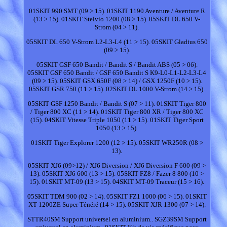
01SKIT 990 SMT (09 > 15). 01SKIT 1190 Aventure / Aventure R
(13 > 15). 01SKIT Stelvio 1200 (08 > 15). 05SKIT DL 650 V-
Strom (04 > 11).
05SKIT DL 650 V-Strom L2-L3-L4 (11 > 15). 05SKIT Gladius 650
(09 > 15).
05SKIT GSF 650 Bandit / Bandit S / Bandit ABS (05 > 06).
05SKIT GSF 650 Bandit / GSF 650 Bandit S K9-L0-L1-L2-L3-L4
(09 > 15). 05SKIT GSX 650F (08 > 14) / GSX 1250F (10 > 15).
05SKIT GSR 750 (11 > 15). 02SKIT DL 1000 V-Strom (14 > 15).
05SKIT GSF 1250 Bandit / Bandit S (07 > 11). 01SKIT Tiger 800
/ Tiger 800 XC (11 > 14). 01SKIT Tiger 800 XR / Tiger 800 XC
(15). 04SKIT Vitesse Triple 1050 (11 > 15). 01SKIT Tiger Sport
1050 (13 > 15).
01SKIT Tiger Explorer 1200 (12 > 15). 05SKIT WR250R (08 >
13).
05SKIT XJ6 (09>12) / XJ6 Diversion / XJ6 Diversion F 600 (09 >
13). 05SKIT XJ6 600 (13 > 15). 05SKIT FZ8 / Fazer 8 800 (10 >
15). 01SKIT MT-09 (13 > 15). 04SKIT MT-09 Traceur (15 > 16).
05SKIT TDM 900 (02 > 14). 05SKIT FZ1 1000 (06 > 15). 01SKIT
XT 1200ZE Super Ténéré (14 > 15). 05SKIT XJR 1300 (07 > 14).
STTR40SM Support universel en aluminium.. SGZ39SM Support