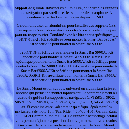
Support de guidon universel en aluminium, pour fixer les supports
de navigation par satellite et les supports de smartphone. A
combiner avec les kits de vis spécifiques _ _ SKIT.
Guidon universel en aluminium pour installer des supports GPS,
des supports Smartphone, des supports d'appareils électroniques
pour un usage routier. Combiné avec les kits de vis spécifiques _ _
_SKIT. 01SKIT Kit spécifique pour monter la Smart Bar S900A /
Kit spécifique pour monter la Smart Bar S900A.
02SKIT Kit spécifique pour monter la Smart Bar S900A / Kit
spécifique pour monter la Smart Bar S900A. 03SKIT Kit
spécifique pour monter la Smart Bar S900A / Kit spécifique pour
monter la Smart Bar S900A. 04SKIT Kit spécifique pour monter la
Smart Bar S900A / Kit spécifique pour monter la Smart Bar
S900A. 05SKIT Kit spécifique pour monter la Smart Bar S900A /
Kit spécifique pour monter la Smart Bar S900A.
Le Smart Mount est un support universel en aluminium fraisé et
anodisé qui permet de monter rapidement. Et confortablement au
centre du guidon les supports de navigateur GIVI (S951, S952,
S952B, S953, S953B, S954, S954B, S955, S955B, S956B, S957B)
ou. Si combiné avec l'adaptateur spécifique, également les
navigateurs de moto Tom Tom Rider (40, 400, 410), Garmin Zumo
390LM et Garmin Zumo 590LM. Le support d'accrochage central
vous permet d'ajuster la position du navigateur selon vos besoins.
Grâce aux deux fentes sur le support inférieur, le Smart Mount