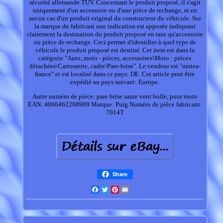
sécurité allemande TÜV. Concernant le produit proposé, il s'agit
uniquement d'un accessoire ou d'une pièce de rechange, et en
aucun cas d'un produit original du constructeur du véhicule. Sur
la marque du fabricant une indication est apposée indiquant
clairement la destination du produit proposé en tant qu'accessoire
ou pièce de rechange. Ceci permet d'identifier à quel type de
véhicule le produit proposé est destiné. Cet item est dans la
catégorie "Auto, moto - pièces, accessoires\Moto : pièces
détachées\Carrosserie, cadre\Pare-brise". Le vendeur est "motea-
france" et est localisé dans ce pays: DE. Cet article peut être
expédié au pays suivant: Europe.
Autre numéro de pièce: pare brise saute vent bulle, pour moto
EAN: 4066462208909
Marque: Puig
Numéro de pièce fabricant:
7014T
Share
Facebook
Twitter
Pinterest
Email