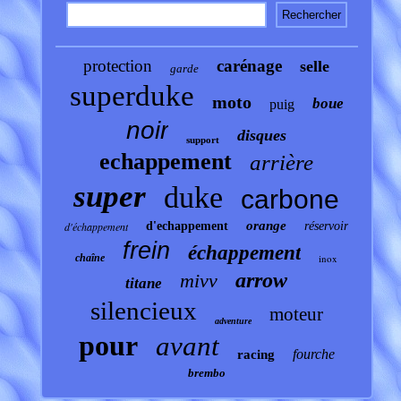
protection
carénage
selle
garde
superduke
moto
boue
puig
noir
disques
support
echappement
arrière
super
duke
carbone
orange
d'échappement
d'echappement
réservoir
frein
échappement
chaîne
inox
arrow
mivv
titane
silencieux
moteur
adventure
pour
avant
fourche
racing
brembo