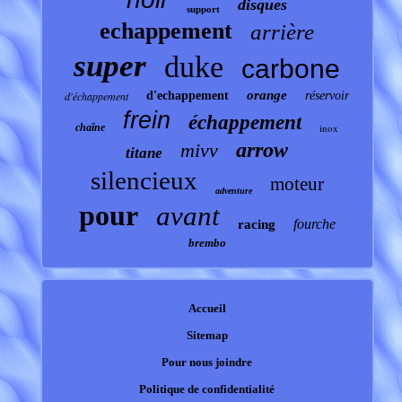
disques
support
echappement
arrière
super
duke
carbone
orange
d'échappement
d'echappement
réservoir
frein
échappement
chaîne
inox
arrow
mivv
titane
silencieux
moteur
adventure
pour
avant
fourche
racing
brembo
Accueil
Sitemap
Pour nous joindre
Politique de confidentialité