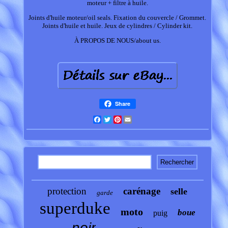
moteur + filtre à huile.
Joints d'huile moteur/oil seals. Fixation du couvercle / Grommet.
Joints d'huile et huile. Jeux de cylindres / Cylinder kit.
À PROPOS DE NOUS/about us.
Share
Facebook
Twitter
Pinterest
Email
protection
carénage
selle
garde
superduke
moto
boue
puig
noir