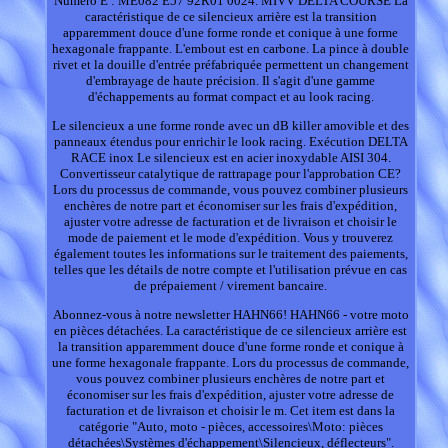
Numéro E : ME082 E57 92R01 0024. MIVV DELTA COURSE La
caractéristique de ce silencieux arrière est la transition
apparemment douce d'une forme ronde et conique à une forme
hexagonale frappante. L'embout est en carbone. La pince à double
rivet et la douille d'entrée préfabriquée permettent un changement
d'embrayage de haute précision. Il s'agit d'une gamme
d'échappements au format compact et au look racing.
Le silencieux a une forme ronde avec un dB killer amovible et des
panneaux étendus pour enrichir le look racing. Exécution DELTA
RACE inox Le silencieux est en acier inoxydable AISI 304.
Convertisseur catalytique de rattrapage pour l'approbation CE?
Lors du processus de commande, vous pouvez combiner plusieurs
enchères de notre part et économiser sur les frais d'expédition,
ajuster votre adresse de facturation et de livraison et choisir le
mode de paiement et le mode d'expédition. Vous y trouverez
également toutes les informations sur le traitement des paiements,
telles que les détails de notre compte et l'utilisation prévue en cas
de prépaiement / virement bancaire.
Abonnez-vous à notre newsletter HAHN66! HAHN66 - votre moto
en pièces détachées. La caractéristique de ce silencieux arrière est
la transition apparemment douce d'une forme ronde et conique à
une forme hexagonale frappante. Lors du processus de commande,
vous pouvez combiner plusieurs enchères de notre part et
économiser sur les frais d'expédition, ajuster votre adresse de
facturation et de livraison et choisir le m. Cet item est dans la
catégorie "Auto, moto - pièces, accessoires\Moto: pièces
détachées\Systèmes d'échappement\Silencieux, déflecteurs".