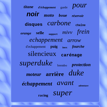
pour
titane
garde
d'échappement
noir
moto
boue
réservoir
carbone
disques
chaîne
frein
mivv
selle
orange
support
echappement
arrow
puig
fourche
d'echappement
inox
silencieux
carénage
superduke
protection
brembo
duke
arrière
moteur
avant
échappement
adventure
super
racing