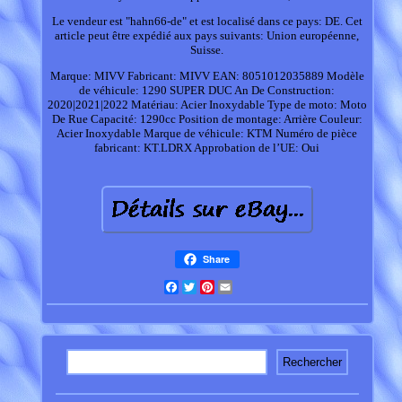
Le vendeur est "hahn66-de" et est localisé dans ce pays: DE. Cet
article peut être expédié aux pays suivants: Union européenne,
Suisse.
Marque: MIVV
Fabricant: MIVV
EAN: 8051012035889
Modèle
de véhicule: 1290 SUPER DUC
An De Construction:
2020|2021|2022
Matériau: Acier Inoxydable
Type de moto: Moto
De Rue
Capacité: 1290cc
Position de montage: Arrière
Couleur:
Acier Inoxydable
Marque de véhicule: KTM
Numéro de pièce
fabricant: KT.LDRX
Approbation de l’UE: Oui
Share
Facebook
Twitter
Pinterest
Email