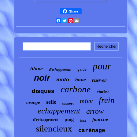
Share
Facebook
Twitter
Pinterest
Email
pour
titane
garde
d'échappement
noir
moto
boue
réservoir
carbone
disques
chaîne
frein
mivv
selle
orange
support
echappement
arrow
puig
fourche
d'echappement
inox
silencieux
carénage