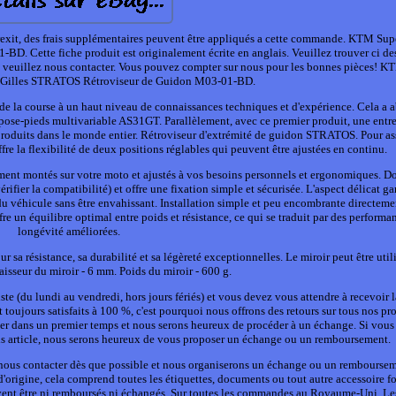
Brexit, des frais supplémentaires peuvent être appliqués a cette commande. KTM Su
. Cette fiche produit est originalement écrite en anglais. Veuillez trouver ci de
ns veuillez nous contacter. Vous pouvez compter sur nous pour les bonnes pièces! 
Gilles STRATOS Rétroviseur de Guidon M03-01-BD.
de la course à un haut niveau de connaissances techniques et d'expérience. Cela a 
pose-pieds multivariable AS31GT. Parallèlement, avec ce premier produit, une entre
roduits dans le monde entier. Rétroviseur d'extrémité de guidon STRATOS. Pour as
offre la flexibilité de deux positions réglables qui peuvent être ajustées en continu.
ement montés sur votre moto et ajustés à vos besoins personnels et ergonomiques. D
rifier la compatibilité) et offre une fixation simple et sécurisée. L'aspect délicat ga
 du véhicule sans être envahissant. Installation simple et peu encombrante directeme
re un équilibre optimal entre poids et résistance, ce qui se traduit par des performa
longévité améliorées.
sa résistance, sa durabilité et sa légèreté exceptionnelles. Le miroir peut être util
aisseur du miroir - 6 mm. Poids du miroir - 600 g.
te (du lundi au vendredi, hors jours fériés) et vous devez vous attendre à recevoir l
 toujours satisfaits à 100 %, c'est pourquoi nous offrons des retours sur tous nos pro
ormer dans un premier temps et nous serons heureux de procéder à un échange. Si vou
s article, nous serons heureux de vous proposer un échange ou un remboursement.
z nous contacter dès que possible et nous organiserons un échange ou un remboursem
d'origine, cela comprend toutes les étiquettes, documents ou tout autre accessoire f
uvent être ni remboursés ni échangés. Sur toutes les commandes au Royaume-Uni. L