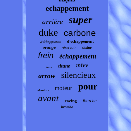
echappement
super
arrière
duke
carbone
d'échappement
d'echappement
orange
réservoir
chaîne
frein
échappement
mivv
titane
inox
silencieux
arrow
pour
moteur
adventure
avant
fourche
racing
brembo