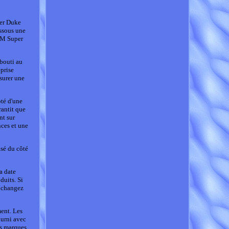
per Duke
ssous une
KTM Super
abouti au
prise
surer une
oté d'une
rantit que
nt sur
nces et une
isé du côté
a date
duits. Si
s changez
ent. Les
ourni avec
es marques