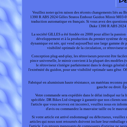
Veuillez noter qu'en raison des récents changements liés au 
1390 R ABS 2024 Gilles Stratos Embout Guidon Miroir M03-01-BD
traduction automatique en français. Si vous avez des questio
Duke 1390 R ABS 2024 
La société GILLES a été fondée en 2000 pour allier la passion 
développement et à la production du premier système de re
dynamique est née, qui vend aujourd'hui une large gamme de p
visibilité optimale de la circulation, ce rétroviseur 
Conception plug-and-play, les rétroviseurs peuvent être facil
pince universelle, le miroir convient à la plupart des modèles (vé
le rétroviseur s'intègre parfaitement dans le design général
l'extrémité du guidon, pour une visibilité optimale sans gêne. Off
Fabriqué en aluminium haute résistance, un matériau reconnu pour 
gauche ou droit. Ép
Votre commande sera expédiée dans le délai indiqué sur la lis
spécifiée. DR Bikes Ltd s'engage à garantir que nos clients sont
l'article que vous recevez est incorrect, veuillez nous en inf
d'avis ou commandez la mauvaise taille ou le mauvai
Si votre article est arrivé endommagé ou défectueux, veuille
articles qui nous sont retournés doivent inclure leur emballage 
l'article. Les retours manquants de composants d'origine ne pe