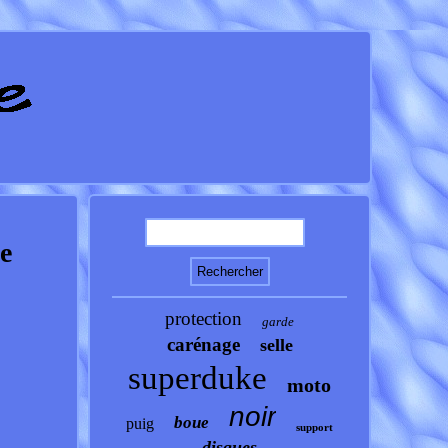
e
protection
garde
carénage
selle
superduke
moto
noir
boue
puig
support
disques