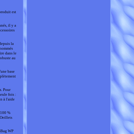
produit est
és, il y a
ccessoires
depuis la
 renommés
re dans le
robuste au
d'une base
mplètement
s. Pour
eule fois :
n à l'aide
l 100 %
Oeillets
SysBag WP