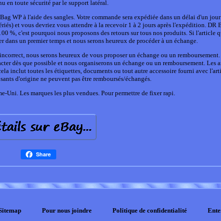
u en toute sécurité par le support latéral.
SysBag WP à l'aide des sangles. Votre commande sera expédiée dans un délai d'un jou
riés) et vous devriez vous attendre à la recevoir 1 à 2 jours après l'expédition. DR 
 100 %, c'est pourquoi nous proposons des retours sur tous nos produits. Si l'article 
mer dans un premier temps et nous serons heureux de procéder à un échange.
 incorrect, nous serons heureux de vous proposer un échange ou un remboursement. 
acter dès que possible et nous organiserons un échange ou un remboursement. Les ar
la inclut toutes les étiquettes, documents ou tout autre accessoire fourni avec l'art
ants d'origine ne peuvent pas être remboursés/échangés.
-Uni. Les marques les plus vendues. Pour permettre de fixer rapi.
Share
Sitemap
Pour nous joindre
Politique de confidentialité
Ente