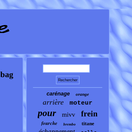
sbag
carénage
orange
arrière
moteur
pour
frein
mivv
fourche
titane
brembo
échappement