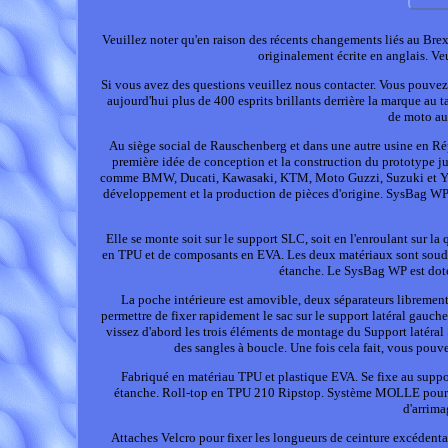
Veuillez noter qu'en raison des récents changements liés au Brex
originalement écrite en anglais. Ve
Si vous avez des questions veuillez nous contacter. Vous pouvez
aujourd'hui plus de 400 esprits brillants derrière la marque au
de moto au
Au siège social de Rauschenberg et dans une autre usine en Rép
première idée de conception et la construction du prototype jus
comme BMW, Ducati, Kawasaki, KTM, Moto Guzzi, Suzuki et Yamah
développement et la production de pièces d'origine. SysBag W
Elle se monte soit sur le support SLC, soit en l'enroulant sur 
en TPU et de composants en EVA. Les deux matériaux sont soud
étanche. Le SysBag WP est doté
La poche intérieure est amovible, deux séparateurs librement
permettre de fixer rapidement le sac sur le support latéral gauc
vissez d'abord les trois éléments de montage du Support latéral
des sangles à boucle. Une fois cela fait, vous pou
Fabriqué en matériau TPU et plastique EVA. Se fixe au supp
étanche. Roll-top en TPU 210 Ripstop. Système MOLLE pour atta
d'arrima
Attaches Velcro pour fixer les longueurs de ceinture excédenta