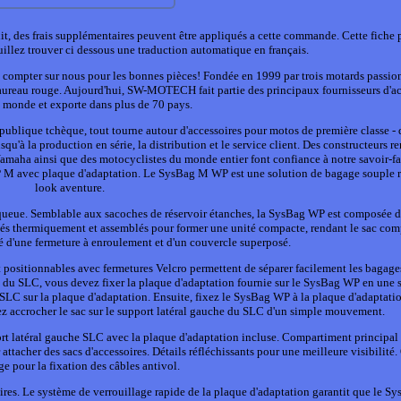
it, des frais supplémentaires peuvent être appliqués a cette commande. Cette fiche 
uillez trouver ci dessous une traduction automatique en français.
 compter sur nous pour les bonnes pièces! Fondée en 1999 par trois motards passionn
 taureau rouge. Aujourd'hui, SW-MOTECH fait partie des principaux fournisseurs d'a
 monde et exporte dans plus de 70 pays.
ublique tchèque, tout tourne autour d'accessoires pour motos de première classe - 
qu'à la production en série, la distribution et le service client. Des constructeurs
a ainsi que des motocyclistes du monde entier font confiance à notre savoir-fai
P M avec plaque d'adaptation. Le SysBag M WP est une solution de bagage souple 
look aventure.
la queue. Semblable aux sacoches de réservoir étanches, la SysBag WP est composée 
és thermiquement et assemblés pour former une unité compacte, rendant le sac co
 d'une fermeture à enroulement et d'un couvercle superposé.
 positionnables avec fermetures Velcro permettent de séparer facilement les bagage
he du SLC, vous devez fixer la plaque d'adaptation fournie sur le SysBag WP en une s
 SLC sur la plaque d'adaptation. Ensuite, fixez le SysBag WP à la plaque d'adaptatio
vez accrocher le sac sur le support latéral gauche du SLC d'un simple mouvement.
ort latéral gauche SLC avec la plaque d'adaptation incluse. Compartiment principa
cher des sacs d'accessoires. Détails réfléchissants pour une meilleure visibilité. 
ge pour la fixation des câbles antivol.
ires. Le système de verrouillage rapide de la plaque d'adaptation garantit que le 