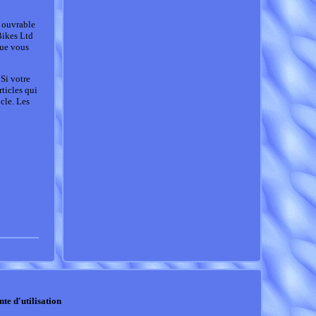
r ouvrable
Bikes Ltd
que vous
Si votre
ticles qui
icle. Les
nte d'utilisation