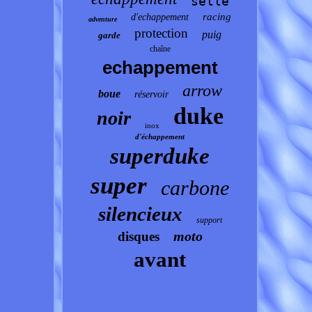
selle
racing
d'echappement
adventure
protection
puig
garde
chaîne
echappement
arrow
boue
réservoir
duke
noir
inox
d'échappement
superduke
super
carbone
silencieux
support
moto
disques
avant