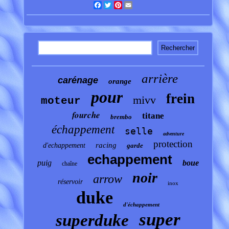
Facebook
Twitter
Pinterest
Email
arrière
carénage
orange
pour
frein
mivv
moteur
fourche
titane
brembo
échappement
selle
adventure
protection
racing
d'echappement
garde
echappement
puig
boue
chaîne
noir
arrow
réservoir
inox
duke
d'échappement
super
superduke