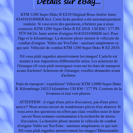
KTM 1290 Super Duke R EZ19 Original Roue Arrière Jante
61410101000EB Incl. Cette fiche produit a été automatiquement
traduite. Si vous avez des questions, n'hésitez pas à nous
contacter. KTM 1290 Super Duke R EZ 2019. 130 KW / 177 PS
TÜV 04/24. Jante arrière d'origine 61410101000EB incl. Pour
l'âge et le kilométrage. La dernière photo montre le véhicule de
combat d'origine. Vidéo sur YouTube : saisissez simplement ce
qui suit. Véhicule de combat KTM 1290 Super Duke R EZ 2019.
S'il vous plaît regardez attentivement les images! L'article est
soumis à une imposition différentielle selon. Les acheteurs de
l'étranger s'il vous plaît renseignez-vous sur les frais de transport
avant d'acheter! Acheteurs de l'étranger, veuillez demander avant
d'acheter.
Frais de transport / expédition! Véhicule KTM 12090 Super Duke
R. Kilométrage 24213 kilomètres 130 KW / 177 PS. Contenu de la
livraison et état voir photos.
ATTENTION : il s'agit d'une pièce d'occasion, pas d'une pièce
neuve!! Nous avons encore de nombreuses pièces d'un abattoir. Si
vous avez des questions ou n'êtes pas clair, veuillez nous le faire
savoir Nous sommes constamment à la recherche de motos
d'occasion. La dernière photo montre le véhicule de combat
d'origine Vidéo sur YouTube : saisissez simplement ce qui suit :
S'il vous plaît regardez attentivement les images! Démontrable