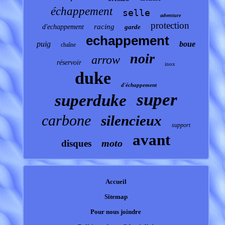
échappement
selle
adventure
protection
racing
d'echappement
garde
echappement
puig
boue
chaîne
noir
arrow
réservoir
inox
duke
d'échappement
super
superduke
carbone
silencieux
support
avant
moto
disques
Accueil
Sitemap
Pour nous joindre