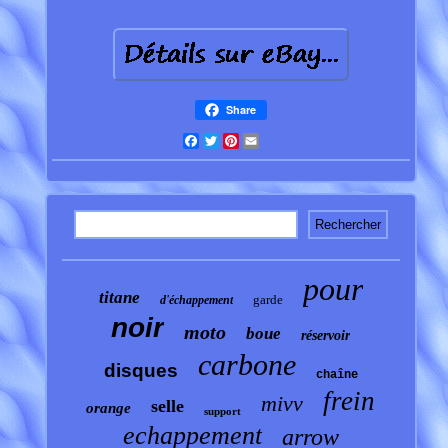
Share
Facebook
Twitter
Pinterest
Email
pour
titane
garde
d'échappement
noir
moto
boue
réservoir
carbone
disques
chaîne
frein
mivv
selle
orange
support
echappement
arrow