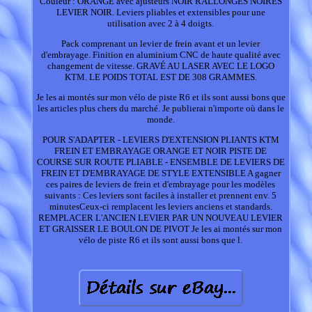
Couleur : ORANGE avec ajusteurs NOIR RALLONGES NOIRES
LEVIER NOIR. Leviers pliables et extensibles pour une
utilisation avec 2 à 4 doigts.
Pack comprenant un levier de frein avant et un levier
d'embrayage. Finition en aluminium CNC de haute qualité avec
changement de vitesse. GRAVÉ AU LASER AVEC LE LOGO
KTM. LE POIDS TOTAL EST DE 308 GRAMMES.
Je les ai montés sur mon vélo de piste R6 et ils sont aussi bons que
les articles plus chers du marché. Je publierai n'importe où dans le
monde.
POUR S'ADAPTER - LEVIERS D'EXTENSION PLIANTS KTM
FREIN ET EMBRAYAGE ORANGE ET NOIR PISTE DE
COURSE SUR ROUTE PLIABLE - ENSEMBLE DE LEVIERS DE
FREIN ET D'EMBRAYAGE DE STYLE EXTENSIBLE A gagner
ces paires de leviers de frein et d'embrayage pour les modèles
suivants : Ces leviers sont faciles à installer et prennent env. 5
minutesCeux-ci remplacent les leviers anciens et standards.
REMPLACER L'ANCIEN LEVIER PAR UN NOUVEAU LEVIER
ET GRAISSER LE BOULON DE PIVOT Je les ai montés sur mon
vélo de piste R6 et ils sont aussi bons que l.