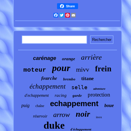
Share
Facebook
Twitter
Pinterest
Email
arrière
carénage
orange
pour
frein
mivv
moteur
fourche
titane
brembo
échappement
selle
adventure
protection
racing
d'echappement
garde
echappement
puig
boue
chaîne
noir
arrow
réservoir
inox
duke
d'échappement