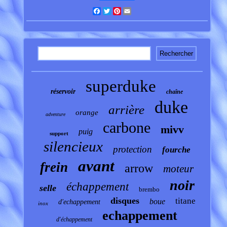
Facebook
Twitter
Pinterest
Email
superduke
réservoir
chaîne
duke
arrière
orange
adventure
carbone
mivv
puig
support
silencieux
protection
fourche
avant
frein
arrow
moteur
noir
échappement
selle
brembo
disques
titane
boue
d'echappement
inox
echappement
d'échappement