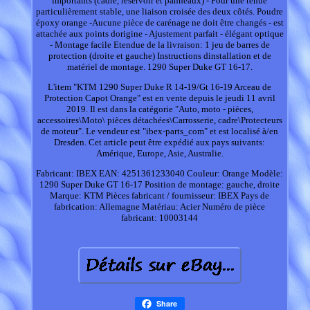
importants (cadre, réservoir et panneaux) - Pour une tenue
particulièrement stable, une liaison croisée des deux côtés. Poudre
époxy orange -Aucune pièce de carénage ne doit être changés - est
attachée aux points dorigine - Ajustement parfait - élégant optique
- Montage facile Etendue de la livraison: 1 jeu de barres de
protection (droite et gauche) Instructions dinstallation et de
matériel de montage. 1290 Super Duke GT 16-17.
L'item "KTM 1290 Super Duke R 14-19/Gt 16-19 Arceau de
Protection Capot Orange" est en vente depuis le jeudi 11 avril
2019. Il est dans la catégorie "Auto, moto - pièces,
accessoires\Moto\ pièces détachées\Carrosserie, cadre\Protecteurs
de moteur". Le vendeur est "ibex-parts_com" et est localisé à/en
Dresden. Cet article peut être expédié aux pays suivants:
Amérique, Europe, Asie, Australie.
Fabricant: IBEX
EAN: 4251361233040
Couleur: Orange
Modèle:
1290 Super Duke GT 16-17
Position de montage: gauche, droite
Marque: KTM
Pièces fabricant / fournisseur: IBEX
Pays de
fabrication: Allemagne
Matériau: Acier
Numéro de pièce
fabricant: 10003144
Share