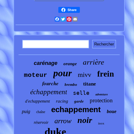
Share
Facebook
Twitter
Pinterest
Email
arrière
carénage
orange
pour
frein
mivv
moteur
fourche
titane
brembo
échappement
selle
adventure
protection
racing
d'echappement
garde
echappement
puig
boue
chaîne
noir
arrow
réservoir
inox
duke