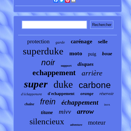
Facebook
Twitter
Pinterest
Email
protection
carénage
selle
garde
superduke
moto
boue
puig
noir
disques
support
echappement
arrière
super
duke
carbone
orange
d'échappement
d'echappement
réservoir
frein
échappement
chaîne
inox
arrow
mivv
titane
silencieux
moteur
adventure