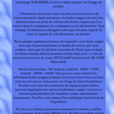
d'allumage NGK KR8DI est livré comme indiqué sur l'image du
produit.
L'élimination des huiles usées est une protection active de
l'environnement. Après utilisation, les huiles usagées doivent être
déposées dans un point de collecte des huiles usagées que l'on
trouve dans les communes, les communes ou les déchetteries. Tout
mélange de substances étrangères telles que solvants, liquide de
frein ou liquide de refroidissement est interdit.
Nous sommes également heureux de reprendre votre huile usagée
ainsi que d'autres lubrifiants et fluides de service que nous
vendons, ainsi que les déchets contenant de l'huile (par exemple
les filtres à huile), dans la quantité achetée chez nous. Le lieu de
retour est notre lieu de vente. MVH GmbH Liaison route 38 25469
Halstenbek.
Horaires d'ouverture : Du lundi au vendredi : 8h00 - 17h00
Samedi : 10h00 - 14h00. Vous pouvez nous remettre les
lubrifiants/huiles usagées pendant nos heures d'ouverture ou bien
nous les envoyer si vous prenez en charge les frais d'expédition.
Veuillez noter que des conditions de transport particulières
peuvent s'appliquer aux huiles et lubrifiants usagés, car ceux-ci
doivent généralement être expédiés comme marchandises
dangereuses. Veuillez vous assurer d'un emballage étanche lors de
l'expédition.
Si vous avez d'autres questions concernant les retours, veuillez
nous contacter. Super Duke 990 R LC8. Set filtre à air filtre à huile