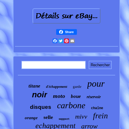
Share
Facebook
Twitter
Pinterest
Email
pour
titane
garde
d'échappement
noir
moto
boue
réservoir
carbone
disques
chaîne
frein
mivv
selle
orange
support
echappement
arrow