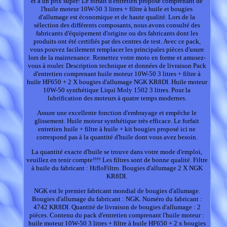
et à un prix super! Le forfait d'entretien proposé comprenant de
l'huile moteur 10W-50 3 litres + filtre à huile et bougies
d'allumage est économique et de haute qualité. Lors de la
sélection des différents composants, nous avons consulté des
fabricants d'équipement d'origine ou des fabricants dont les
produits ont été certifiés par des centres de test. Avec ce pack,
vous pouvez facilement remplacer les principales pièces d'usure
lors de la maintenance. Remettez votre moto en forme et amusez-
vous à rouler. Description technique et données de livraison Pack
d'entretien comprenant huile moteur 10W-50 3 litres + filtre à
huile HF650 + 2 X bougies d'allumage NGK KR8DI. Huile moteur
10W-50 synthétique Liqui Moly 1502 3 litres. Pour la
lubrification des moteurs à quatre temps modernes.
Assure une excellente fonction d'embrayage et empêche le
glissement. Huile moteur synthétique très efficace. Le forfait
entretien huile + filtre à huile + kit bougies proposé ici ne
correspond pas à la quantité d'huile dont vous avez besoin.
La quantité exacte d'huile se trouve dans votre mode d'emploi,
veuillez en tenir compte!!!! Les filtres sont de bonne qualité. Filtre
à huile du fabricant : HifloFiltro. Bougies d'allumage 2 X NGK
KR8DI.
NGK est le premier fabricant mondial de bougies d'allumage.
Bougies d'allumage du fabricant : NGK. Numéro du fabricant :
4742 KR8DI. Quantité de livraison de bougies d'allumage : 2
pièces. Contenu du pack d'entretien comprenant l'huile moteur :
huile moteur 10W-50 3 litres + filtre à huile HF650 + 2 x bougies