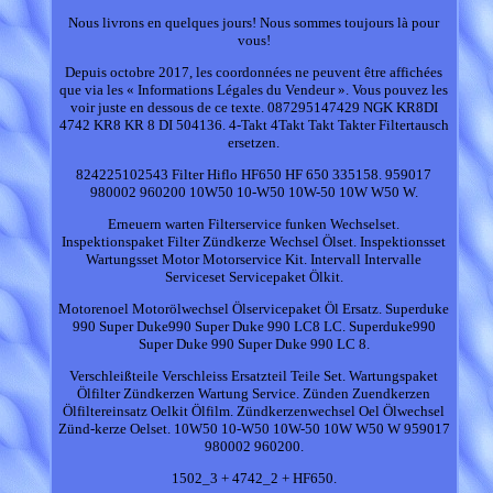
Nous livrons en quelques jours! Nous sommes toujours là pour
vous!
Depuis octobre 2017, les coordonnées ne peuvent être affichées
que via les « Informations Légales du Vendeur ». Vous pouvez les
voir juste en dessous de ce texte. 087295147429 NGK KR8DI
4742 KR8 KR 8 DI 504136. 4-Takt 4Takt Takt Takter Filtertausch
ersetzen.
824225102543 Filter Hiflo HF650 HF 650 335158. 959017
980002 960200 10W50 10-W50 10W-50 10W W50 W.
Erneuern warten Filterservice funken Wechselset.
Inspektionspaket Filter Zündkerze Wechsel Ölset. Inspektionsset
Wartungsset Motor Motorservice Kit. Intervall Intervalle
Serviceset Servicepaket Ölkit.
Motorenoel Motorölwechsel Ölservicepaket Öl Ersatz. Superduke
990 Super Duke990 Super Duke 990 LC8 LC. Superduke990
Super Duke 990 Super Duke 990 LC 8.
Verschleißteile Verschleiss Ersatzteil Teile Set. Wartungspaket
Ölfilter Zündkerzen Wartung Service. Zünden Zuendkerzen
Ölfiltereinsatz Oelkit Ölfilm. Zündkerzenwechsel Oel Ölwechsel
Zünd-kerze Oelset. 10W50 10-W50 10W-50 10W W50 W 959017
980002 960200.
1502_3 + 4742_2 + HF650.