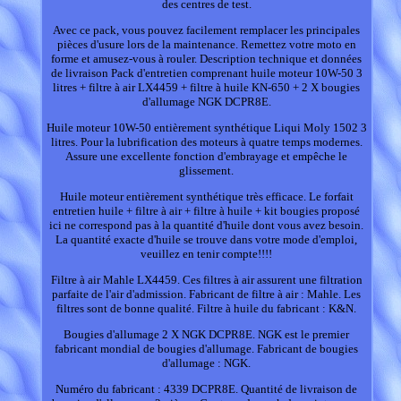
des centres de test.
Avec ce pack, vous pouvez facilement remplacer les principales
pièces d'usure lors de la maintenance. Remettez votre moto en
forme et amusez-vous à rouler. Description technique et données
de livraison Pack d'entretien comprenant huile moteur 10W-50 3
litres + filtre à air LX4459 + filtre à huile KN-650 + 2 X bougies
d'allumage NGK DCPR8E.
Huile moteur 10W-50 entièrement synthétique Liqui Moly 1502 3
litres. Pour la lubrification des moteurs à quatre temps modernes.
Assure une excellente fonction d'embrayage et empêche le
glissement.
Huile moteur entièrement synthétique très efficace. Le forfait
entretien huile + filtre à air + filtre à huile + kit bougies proposé
ici ne correspond pas à la quantité d'huile dont vous avez besoin.
La quantité exacte d'huile se trouve dans votre mode d'emploi,
veuillez en tenir compte!!!!
Filtre à air Mahle LX4459. Ces filtres à air assurent une filtration
parfaite de l'air d'admission. Fabricant de filtre à air : Mahle. Les
filtres sont de bonne qualité. Filtre à huile du fabricant : K&N.
Bougies d'allumage 2 X NGK DCPR8E. NGK est le premier
fabricant mondial de bougies d'allumage. Fabricant de bougies
d'allumage : NGK.
Numéro du fabricant : 4339 DCPR8E. Quantité de livraison de