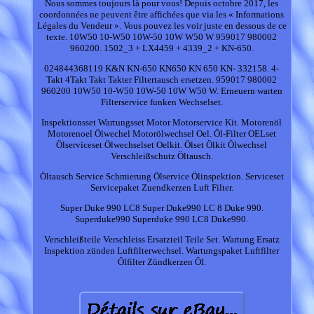
Nous sommes toujours là pour vous! Depuis octobre 2017, les
coordonnées ne peuvent être affichées que via les « Informations
Légales du Vendeur ». Vous pouvez les voir juste en dessous de ce
texte. 10W50 10-W50 10W-50 10W W50 W 959017 980002
960200. 1502_3 + LX4459 + 4339_2 + KN-650.
024844368119 K&N KN-650 KN650 KN 650 KN- 332158. 4-
Takt 4Takt Takt Takter Filtertausch ersetzen. 959017 980002
960200 10W50 10-W50 10W-50 10W W50 W. Erneuern warten
Filterservice funken Wechselset.
Inspektionsset Wartungsset Motor Motorservice Kit. Motorenöl
Motorenoel Ölwechel Motorölwechsel Oel. Öl-Filter OELset
Ölserviceset Ölwechselset Oelkit. Ölset Ölkit Ölwechsel
Verschleißschutz Öltausch.
Öltausch Service Schmierung Ölservice Ölinspektion. Serviceset
Servicepaket Zuendkerzen Luft Filter.
Super Duke 990 LC8 Super Duke990 LC 8 Duke 990.
Superduke990 Superduke 990 LC8 Duke990.
Verschleißteile Verschleiss Ersatzteil Teile Set. Wartung Ersatz
Inspektion zünden Luftfilterwechsel. Wartungspaket Luftfilter
Ölfilter Zündkerzen Öl.