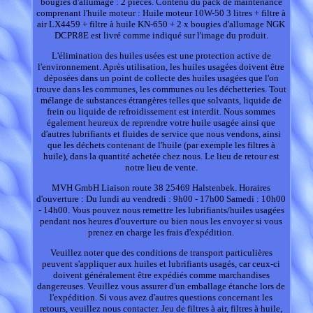
bougies d'allumage : 2 pièces. Contenu du pack de maintenance
comprenant l'huile moteur : Huile moteur 10W-50 3 litres + filtre à
air LX4459 + filtre à huile KN-650 + 2 x bougies d'allumage NGK
DCPR8E est livré comme indiqué sur l'image du produit.
L'élimination des huiles usées est une protection active de
l'environnement. Après utilisation, les huiles usagées doivent être
déposées dans un point de collecte des huiles usagées que l'on
trouve dans les communes, les communes ou les déchetteries. Tout
mélange de substances étrangères telles que solvants, liquide de
frein ou liquide de refroidissement est interdit. Nous sommes
également heureux de reprendre votre huile usagée ainsi que
d'autres lubrifiants et fluides de service que nous vendons, ainsi
que les déchets contenant de l'huile (par exemple les filtres à
huile), dans la quantité achetée chez nous. Le lieu de retour est
notre lieu de vente.
MVH GmbH Liaison route 38 25469 Halstenbek. Horaires
d'ouverture : Du lundi au vendredi : 9h00 - 17h00 Samedi : 10h00
- 14h00. Vous pouvez nous remettre les lubrifiants/huiles usagées
pendant nos heures d'ouverture ou bien nous les envoyer si vous
prenez en charge les frais d'expédition.
Veuillez noter que des conditions de transport particulières
peuvent s'appliquer aux huiles et lubrifiants usagés, car ceux-ci
doivent généralement être expédiés comme marchandises
dangereuses. Veuillez vous assurer d'un emballage étanche lors de
l'expédition. Si vous avez d'autres questions concernant les
retours, veuillez nous contacter. Jeu de filtres à air, filtres à huile,