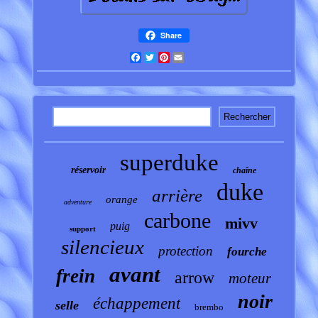
Share
Facebook
Twitter
Pinterest
Email
superduke
réservoir
chaîne
duke
arrière
orange
adventure
carbone
mivv
puig
support
silencieux
protection
fourche
avant
frein
arrow
moteur
noir
échappement
selle
brembo