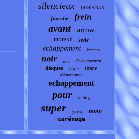
silencieux
protection
frein
fourche
avant
arrow
moteur
selle
échappement
brembo
noir
d'echappement
inox
disques
titane
boue
d'échappement
echappement
pour
racing
super
moto
garde
carénage