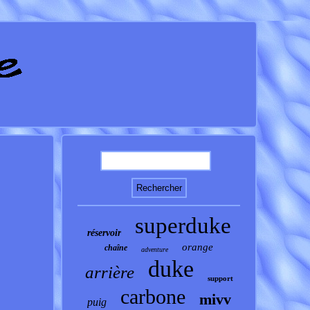
superduke
réservoir
orange
chaîne
adventure
duke
arrière
support
carbone
mivv
puig