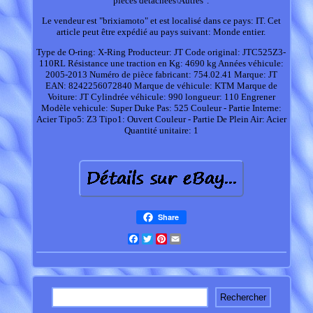
pièces détachées\Autres".
Le vendeur est "brixiamoto" et est localisé dans ce pays: IT. Cet
article peut être expédié au pays suivant: Monde entier.
Type de O-ring: X-Ring
Producteur: JT
Code original: JTC525Z3-
110RL
Résistance une traction en Kg: 4690 kg
Années véhicule:
2005-2013
Numéro de pièce fabricant: 754.02.41
Marque: JT
EAN: 8242256072840
Marque de véhicule: KTM
Marque de
Voiture: JT
Cylindrée véhicule: 990
longueur: 110 Engrener
Modèle vehicule: Super Duke
Pas: 525
Couleur - Partie Interne:
Acier
Tipo5: Z3
Tipo1: Ouvert
Couleur - Partie De Plein Air: Acier
Quantité unitaire: 1
Share
Facebook
Twitter
Pinterest
Email