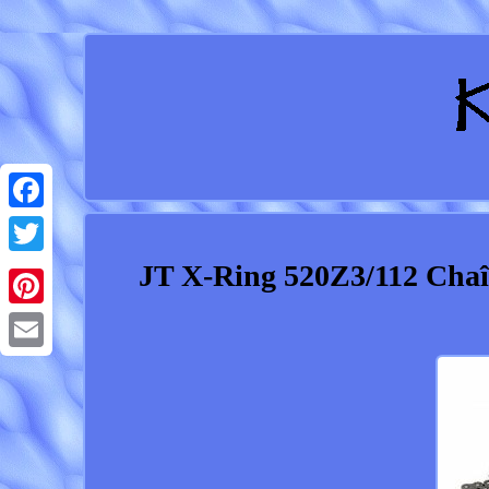
Facebook
JT X-Ring 520Z3/112 Cha
Twitter
Pinterest
Email