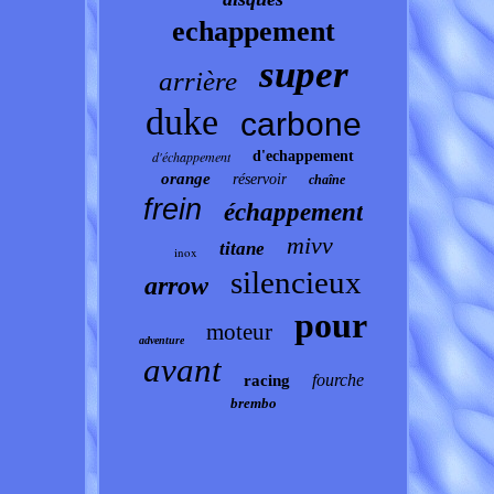
echappement
super
arrière
duke
carbone
d'échappement
d'echappement
orange
réservoir
chaîne
frein
échappement
mivv
titane
inox
silencieux
arrow
pour
moteur
adventure
avant
fourche
racing
brembo