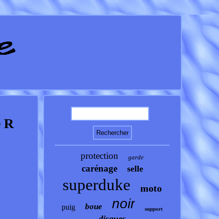
e R
protection
garde
carénage
selle
superduke
moto
noir
boue
puig
support
disques