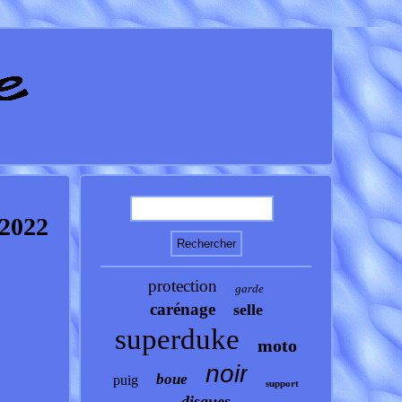
2022
protection
garde
carénage
selle
superduke
moto
noir
boue
puig
support
disques