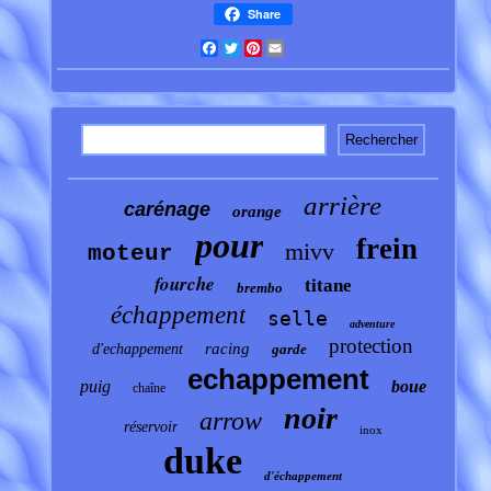
Share
Facebook
Twitter
Pinterest
Email
arrière
carénage
orange
pour
frein
mivv
moteur
fourche
titane
brembo
échappement
selle
adventure
protection
racing
d'echappement
garde
echappement
puig
boue
chaîne
noir
arrow
réservoir
inox
duke
d'échappement