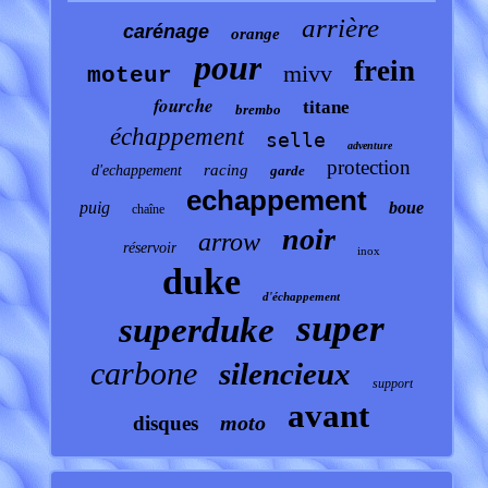
arrière
carénage
orange
pour
frein
mivv
moteur
fourche
titane
brembo
échappement
selle
adventure
protection
racing
d'echappement
garde
echappement
puig
boue
chaîne
noir
arrow
réservoir
inox
duke
d'échappement
super
superduke
carbone
silencieux
support
avant
moto
disques