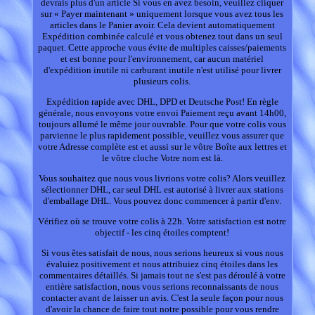
devrais plus d'un article Si vous en avez besoin, veuillez cliquer
sur « Payer maintenant » uniquement lorsque vous avez tous les
articles dans le Panier avoir. Cela devient automatiquement
Expédition combinée calculé et vous obtenez tout dans un seul
paquet. Cette approche vous évite de multiples caisses/paiements
et est bonne pour l'environnement, car aucun matériel
d'expédition inutile ni carburant inutile n'est utilisé pour livrer
plusieurs colis.
Expédition rapide avec DHL, DPD et Deutsche Post! En règle
générale, nous envoyons votre envoi Paiement reçu avant 14h00,
toujours allumé le même jour ouvrable. Pour que votre colis vous
parvienne le plus rapidement possible, veuillez vous assurer que
votre Adresse complète est et aussi sur le vôtre Boîte aux lettres et
le vôtre cloche Votre nom est là.
Vous souhaitez que nous vous livrions votre colis? Alors veuillez
sélectionner DHL, car seul DHL est autorisé à livrer aux stations
d'emballage DHL. Vous pouvez donc commencer à partir d'env.
Vérifiez où se trouve votre colis à 22h. Votre satisfaction est notre
objectif - les cinq étoiles comptent!
Si vous êtes satisfait de nous, nous serions heureux si vous nous
évaluiez positivement et nous attribuiez cinq étoiles dans les
commentaires détaillés. Si jamais tout ne s'est pas déroulé à votre
entière satisfaction, nous vous serions reconnaissants de nous
contacter avant de laisser un avis. C'est la seule façon pour nous
d'avoir la chance de faire tout notre possible pour vous rendre