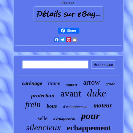
heureux.
Share
Facebook
Twitter
Pinterest
Email
arrow
carénage
titane
garde
support
duke
avant
protection
frein
moteur
boue
d'echappement
pour
selle
d'échappement
silencieux
echappement