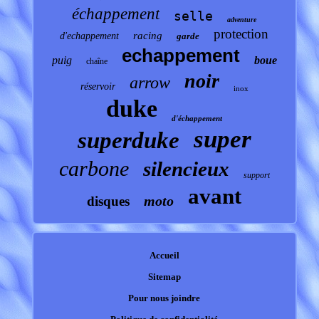
échappement
selle
adventure
protection
racing
d'echappement
garde
echappement
puig
boue
chaîne
noir
arrow
réservoir
inox
duke
d'échappement
super
superduke
carbone
silencieux
support
avant
moto
disques
Accueil
Sitemap
Pour nous joindre