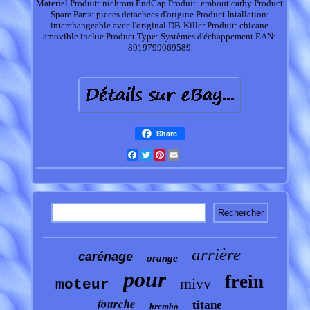
Materiel Produit: nichrom
EndCap Produit: embout carby
Product
Spare Parts: pieces detachees d'origine
Product Intallation:
interchangeable avec l'original
DB-Killer Produit: chicane
amovible inclue
Product Type: Systèmes d'échappement
EAN:
8019799069589
Share
Facebook
Twitter
Pinterest
Email
arrière
carénage
orange
pour
frein
mivv
moteur
fourche
titane
brembo