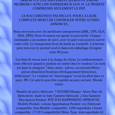
ARROW POT D ECHAPPEMENT APPROUVE X-KONE
NICHROM C KTM 1290 SUPERDUKE R 2019 19. LE PRODUIT
COMPRENDS SEULEMENT LE POT.
LE RACCORD N'EST PAS INCLUS. POUR LA LIGNE
COMPLETE MERCI DE CONTROLER NOTRE AUTRES
ANNONCES.
Nous envoyons avec les meilleures transporteurs (DHL, UPS, GLS,
SDA, DPD). Notre livraison est rapide et ponctuelle. Chaque
commande a un numero de suivi, avec le quel vous pouvez suivre
votre colis. Le transporteur livre du lundi au vendredi. L'acheteur
peut renvoyer le produit neuf et dans son emballage d'origine
entre 60 jours.
Les frais de retour sont à la charge du client. Le remboursement
vient effectué quand le produit est rentré chez le vendeur. Cet item
est dans la catégorie "Auto, moto - pièces, accessoires\Moto :
pièces détachées\Systèmes d'échappement\Silencieux,
déflecteurs". Le vendeur est "mototopgun" et est localisé dans ce
pays: FR. Cet article peut être expédié au pays suivant: Monde
entier.
Numéro de pièce fabricant: 71820XKI
Marque: Arrow
Pays de
fabrication: made in italy
Garantie fabricant: 2 Ans Garantie
Description Produit: POT D ECHAPPEMENT APPROUVE
Modele Produit: x-kone
Approbation Produit: ece
Fabricant
compatible: ktm
Modèle compatible: 1290 superduke r
Annee
compatible: 17/19
Compatibilité Moto Type: ktm superduke b1