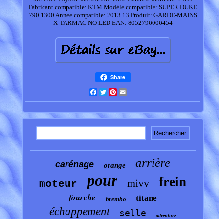
Fabricant compatible: KTM
Modèle compatible: SUPER DUKE
790 1300
Annee compatible: 2013 13
Produit: GARDE-MAINS
X-TARMAC NO LED
EAN: 8052796006454
Share
Facebook
Twitter
Pinterest
Email
arrière
carénage
orange
pour
frein
mivv
moteur
fourche
titane
brembo
échappement
selle
adventure