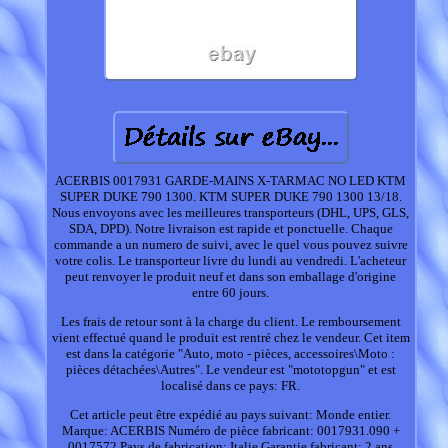
ACERBIS 0017931 GARDE-MAINS X-TARMAC NO LED KTM
SUPER DUKE 790 1300. KTM SUPER DUKE 790 1300 13/18.
Nous envoyons avec les meilleures transporteurs (DHL, UPS, GLS,
SDA, DPD). Notre livraison est rapide et ponctuelle. Chaque
commande a un numero de suivi, avec le quel vous pouvez suivre
votre colis. Le transporteur livre du lundi au vendredi. L'acheteur
peut renvoyer le produit neuf et dans son emballage d'origine
entre 60 jours.
Les frais de retour sont à la charge du client. Le remboursement
vient effectué quand le produit est rentré chez le vendeur. Cet item
est dans la catégorie "Auto, moto - pièces, accessoires\Moto :
pièces détachées\Autres". Le vendeur est "mototopgun" et est
localisé dans ce pays: FR.
Cet article peut être expédié au pays suivant: Monde entier.
Marque: ACERBIS
Numéro de pièce fabricant: 0017931.090 +
0017572
Pays de fabrication: Italie
Garantie fabricant: 2 ans