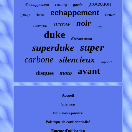
protection
racing
d'echappement
garde
echappement
puig
boue
chaîne
noir
arrow
réservoir
inox
duke
d'échappement
super
superduke
carbone
silencieux
support
avant
moto
disques
Accueil
Sitemap
Pour nous joindre
Politique de confidentialité
Entente d'utilisation