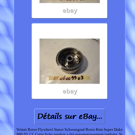
Volant Rotor Flywheel Stator Schwungrad Rotor Ktm Super Duke
990 05 13. Cette fiche produit a été automatiquement traduite. Si