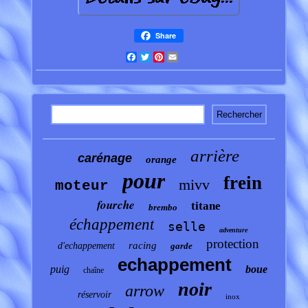
Share
Facebook
Twitter
Pinterest
Email
arrière
carénage
orange
pour
frein
mivv
moteur
fourche
titane
brembo
échappement
selle
adventure
protection
racing
d'echappement
garde
echappement
puig
boue
chaîne
noir
arrow
réservoir
inox