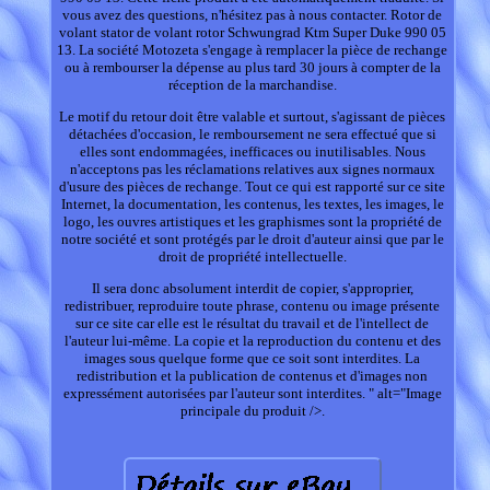
vous avez des questions, n'hésitez pas à nous contacter. Rotor de
volant stator de volant rotor Schwungrad Ktm Super Duke 990 05
13. La société Motozeta s'engage à remplacer la pièce de rechange
ou à rembourser la dépense au plus tard 30 jours à compter de la
réception de la marchandise.
Le motif du retour doit être valable et surtout, s'agissant de pièces
détachées d'occasion, le remboursement ne sera effectué que si
elles sont endommagées, inefficaces ou inutilisables. Nous
n'acceptons pas les réclamations relatives aux signes normaux
d'usure des pièces de rechange. Tout ce qui est rapporté sur ce site
Internet, la documentation, les contenus, les textes, les images, le
logo, les ouvres artistiques et les graphismes sont la propriété de
notre société et sont protégés par le droit d'auteur ainsi que par le
droit de propriété intellectuelle.
Il sera donc absolument interdit de copier, s'approprier,
redistribuer, reproduire toute phrase, contenu ou image présente
sur ce site car elle est le résultat du travail et de l'intellect de
l'auteur lui-même. La copie et la reproduction du contenu et des
images sous quelque forme que ce soit sont interdites. La
redistribution et la publication de contenus et d'images non
expressément autorisées par l'auteur sont interdites. " alt="Image
principale du produit />.