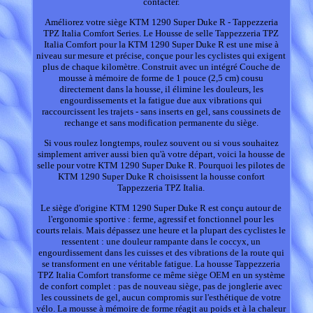
contacter.
Améliorez votre siège KTM 1290 Super Duke R - Tappezzeria
TPZ Italia Comfort Series. Le Housse de selle Tappezzeria TPZ
Italia Comfort pour la KTM 1290 Super Duke R est une mise à
niveau sur mesure et précise, conçue pour les cyclistes qui exigent
plus de chaque kilomètre. Construit avec un intégré Couche de
mousse à mémoire de forme de 1 pouce (2,5 cm) cousu
directement dans la housse, il élimine les douleurs, les
engourdissements et la fatigue due aux vibrations qui
raccourcissent les trajets - sans inserts en gel, sans coussinets de
rechange et sans modification permanente du siège.
Si vous roulez longtemps, roulez souvent ou si vous souhaitez
simplement arriver aussi bien qu'à votre départ, voici la housse de
selle pour votre KTM 1290 Super Duke R. Pourquoi les pilotes de
KTM 1290 Super Duke R choisissent la housse confort
Tappezzeria TPZ Italia.
Le siège d'origine KTM 1290 Super Duke R est conçu autour de
l'ergonomie sportive : ferme, agressif et fonctionnel pour les
courts relais. Mais dépassez une heure et la plupart des cyclistes le
ressentent : une douleur rampante dans le coccyx, un
engourdissement dans les cuisses et des vibrations de la route qui
se transforment en une véritable fatigue. La housse Tappezzeria
TPZ Italia Comfort transforme ce même siège OEM en un système
de confort complet : pas de nouveau siège, pas de jonglerie avec
les coussinets de gel, aucun compromis sur l'esthétique de votre
vélo. La mousse à mémoire de forme réagit au poids et à la chaleur