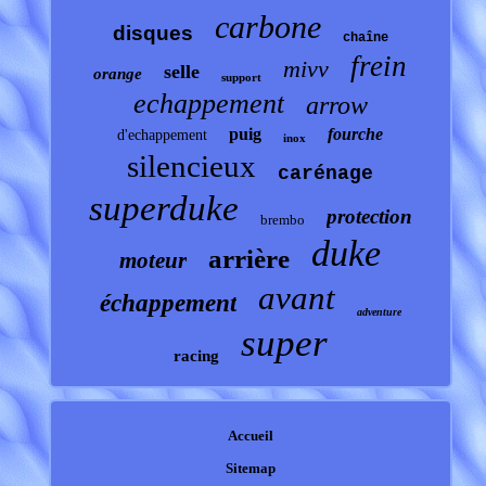
carbone
disques
chaîne
frein
mivv
selle
orange
support
echappement
arrow
puig
fourche
d'echappement
inox
silencieux
carénage
superduke
protection
brembo
duke
arrière
moteur
avant
échappement
adventure
super
racing
Accueil
Sitemap