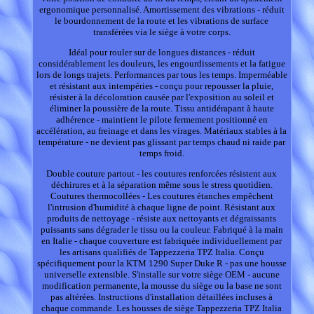
ergonomique personnalisé. Amortissement des vibrations - réduit
le bourdonnement de la route et les vibrations de surface
transférées via le siège à votre corps.
Idéal pour rouler sur de longues distances - réduit
considérablement les douleurs, les engourdissements et la fatigue
lors de longs trajets. Performances par tous les temps. Imperméable
et résistant aux intempéries - conçu pour repousser la pluie,
résister à la décoloration causée par l'exposition au soleil et
éliminer la poussière de la route. Tissu antidérapant à haute
adhérence - maintient le pilote fermement positionné en
accélération, au freinage et dans les virages. Matériaux stables à la
température - ne devient pas glissant par temps chaud ni raide par
temps froid.
Double couture partout - les coutures renforcées résistent aux
déchirures et à la séparation même sous le stress quotidien.
Coutures thermocollées - Les coutures étanches empêchent
l'intrusion d'humidité à chaque ligne de point. Résistant aux
produits de nettoyage - résiste aux nettoyants et dégraissants
puissants sans dégrader le tissu ou la couleur. Fabriqué à la main
en Italie - chaque couverture est fabriquée individuellement par
les artisans qualifiés de Tappezzeria TPZ Italia. Conçu
spécifiquement pour la KTM 1290 Super Duke R - pas une housse
universelle extensible. S'installe sur votre siège OEM - aucune
modification permanente, la mousse du siège ou la base ne sont
pas altérées. Instructions d'installation détaillées incluses à
chaque commande. Les housses de siège Tappezzeria TPZ Italia