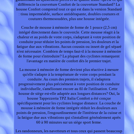
différencie la couverture Confort de la couverture Standard? La
housse Confort comprend tout ce qui est dans la version Standard
: tissu imperméable, surface antidérapante, doubles coutures et
coutures thermosoudées, plus une housse intégrée.
Couche de mousse à mémoire de forme de 1 pouce (2,5 cm)
intégré directement dans le couvercle. Cette mousse réagit à la
chaleur et au poids de votre corps, s'adaptant à votre position de
conduite pour réduire les points de pression, les douleurs et la
fatigue due aux vibrations. Aucun coussin ou insert de gel séparé
n'est nécessaire. Combien de temps faut-il à la mousse à mémoire
de forme pour s'introduire? La plupart des cyclistes remarquent
l'avantage en matière de confort dès le premier trajet.
La mousse à mémoire de forme devient plus réactive à mesure
qu'elle s'adapte à la température de votre corps pendant la
conduite. Au cours des premiers trajets, il s'adaptera
progressivement plus précisément à votre position de conduite
individuelle, s'améliorant encore au fil de l'utilisation. Cette
housse de siège est-elle adaptée aux longues distances? Oui, la
housse Tappezzeria TPZ Italia Comfort a été conçue
spécifiquement pour les cyclistes longue distance. La couche de
mousse à mémoire de forme intégrée réduit les douleurs aux
points de pression, l'engourdissement de l'intérieur de la cuisse et
la fatigue due aux vibrations qui s'installent généralement après
60 à 90 minutes sur un siège sport ferme.
Les randonneurs, les navetteurs et tous ceux qui passent beaucoup