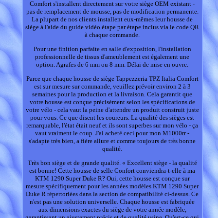
Comfort s'installent directement sur votre siège OEM existant -
pas de remplacement de mousse, pas de modification permanente.
La plupart de nos clients installent eux-mêmes leur housse de
siège à l'aide du guide vidéo étape par étape inclus via le code QR
à chaque commande.
Pour une finition parfaite en salle d'exposition, l'installation
professionnelle de tissus d'ameublement est également une
option. Agrafes de 6 mm ou 8 mm. Délai de mise en ouvre.
Parce que chaque housse de siège Tappezzeria TPZ Italia Comfort
est sur mesure sur commande, veuillez prévoir environ 2 à 3
semaines pour la production et la livraison. Cela garantit que
votre housse est conçue précisément selon les spécifications de
votre vélo - cela vaut la peine d'attendre un produit construit juste
pour vous. Ce que disent les coureurs. La qualité des sièges est
remarquable, l'état était neuf et ils sont superbes sur mon vélo - ça
vaut vraiment le coup. J'ai acheté ceci pour mon M1000rr -
s'adapte très bien, a fière allure et comme toujours de très bonne
qualité.
Très bon siège et de grande qualité. « Excellent siège - la qualité
est bonne! Cette housse de selle Confort conviendra-t-elle à ma
KTM 1290 Super Duke R? Oui, cette housse est conçue sur
mesure spécifiquement pour les années modèles KTM 1290 Super
Duke R répertoriées dans la section de compatibilité ci-dessus. Ce
n'est pas une solution universelle. Chaque housse est fabriquée
aux dimensions exactes du siège de votre année modèle,
garantissant un ajustement précis et de qualité usine. Qu'est-ce qui