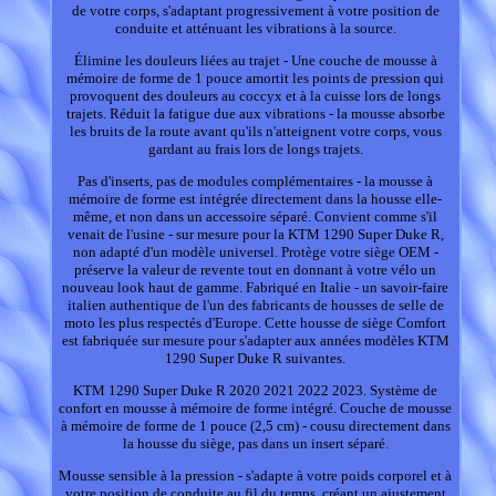
de votre corps, s'adaptant progressivement à votre position de
conduite et atténuant les vibrations à la source.
Élimine les douleurs liées au trajet - Une couche de mousse à
mémoire de forme de 1 pouce amortit les points de pression qui
provoquent des douleurs au coccyx et à la cuisse lors de longs
trajets. Réduit la fatigue due aux vibrations - la mousse absorbe
les bruits de la route avant qu'ils n'atteignent votre corps, vous
gardant au frais lors de longs trajets.
Pas d'inserts, pas de modules complémentaires - la mousse à
mémoire de forme est intégrée directement dans la housse elle-
même, et non dans un accessoire séparé. Convient comme s'il
venait de l'usine - sur mesure pour la KTM 1290 Super Duke R,
non adapté d'un modèle universel. Protège votre siège OEM -
préserve la valeur de revente tout en donnant à votre vélo un
nouveau look haut de gamme. Fabriqué en Italie - un savoir-faire
italien authentique de l'un des fabricants de housses de selle de
moto les plus respectés d'Europe. Cette housse de siège Comfort
est fabriquée sur mesure pour s'adapter aux années modèles KTM
1290 Super Duke R suivantes.
KTM 1290 Super Duke R 2020 2021 2022 2023. Système de
confort en mousse à mémoire de forme intégré. Couche de mousse
à mémoire de forme de 1 pouce (2,5 cm) - cousu directement dans
la housse du siège, pas dans un insert séparé.
Mousse sensible à la pression - s'adapte à votre poids corporel et à
votre position de conduite au fil du temps, créant un ajustement