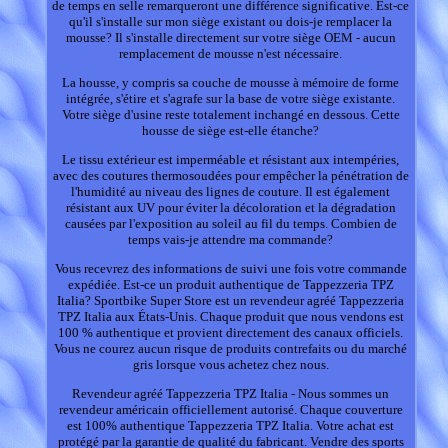
de temps en selle remarqueront une différence significative. Est-ce
qu'il s'installe sur mon siège existant ou dois-je remplacer la
mousse? Il s'installe directement sur votre siège OEM - aucun
remplacement de mousse n'est nécessaire.
La housse, y compris sa couche de mousse à mémoire de forme
intégrée, s'étire et s'agrafe sur la base de votre siège existante.
Votre siège d'usine reste totalement inchangé en dessous. Cette
housse de siège est-elle étanche?
Le tissu extérieur est imperméable et résistant aux intempéries,
avec des coutures thermosoudées pour empêcher la pénétration de
l'humidité au niveau des lignes de couture. Il est également
résistant aux UV pour éviter la décoloration et la dégradation
causées par l'exposition au soleil au fil du temps. Combien de
temps vais-je attendre ma commande?
Vous recevrez des informations de suivi une fois votre commande
expédiée. Est-ce un produit authentique de Tappezzeria TPZ
Italia? Sportbike Super Store est un revendeur agréé Tappezzeria
TPZ Italia aux États-Unis. Chaque produit que nous vendons est
100 % authentique et provient directement des canaux officiels.
Vous ne courez aucun risque de produits contrefaits ou du marché
gris lorsque vous achetez chez nous.
Revendeur agréé Tappezzeria TPZ Italia - Nous sommes un
revendeur américain officiellement autorisé. Chaque couverture
est 100% authentique Tappezzeria TPZ Italia. Votre achat est
protégé par la garantie de qualité du fabricant. Vendre des sports