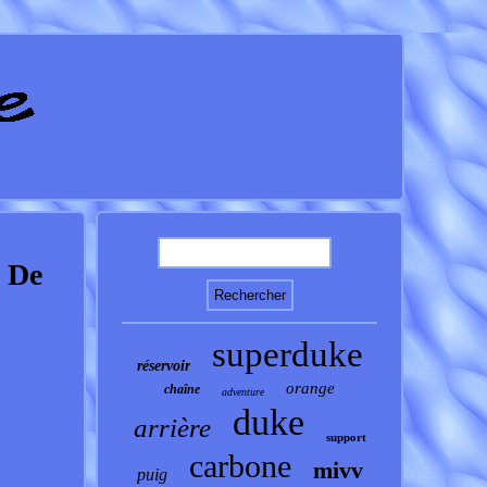
 De
superduke
réservoir
orange
chaîne
adventure
duke
arrière
support
carbone
mivv
puig