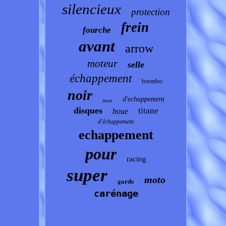
silencieux
protection
frein
fourche
avant
arrow
moteur
selle
échappement
brembo
noir
d'echappement
inox
disques
titane
boue
d'échappement
echappement
pour
racing
super
moto
garde
carénage