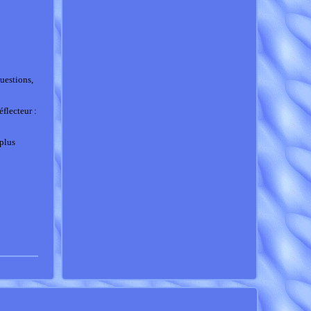
uestions,
flecteur :
 plus