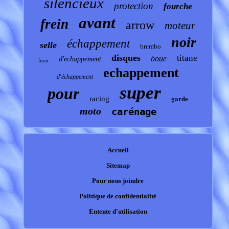
silencieux
protection
fourche
avant
frein
arrow
moteur
noir
échappement
selle
brembo
disques
titane
boue
d'echappement
inox
echappement
d'échappement
super
pour
garde
racing
moto
carénage
Accueil
Sitemap
Pour nous joindre
Politique de confidentialité
Entente d'utilisation