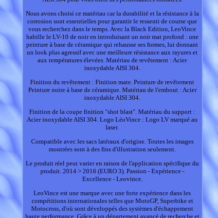
Nous avons choisi ce matériau car la durabilité et la résistance à la
corrosion sont essentielles pour garantir le ressenti de course que
vous recherchez dans le temps. Avec la Black Edition, LeoVince
habille le LV-10 de noir en introduisant un noir mat profond : une
peinture à base de céramique qui rehausse ses formes, lui donnant
un look plus agressif avec une meilleure résistance aux rayures et
aux températures élevées. Matériau de revêtement : Acier
inoxydable AISI 304.
Finition du revêtement : Finition mate. Peinture de revêtement
Peinture noire à base de céramique. Matériau de l'embout : Acier
inoxydable AISI 304.
Finition de la coupe finition "shot blast". Matériau du support :
Acier inoxydable AISI 304. Logo LéoVince : Logo LV marqué au
laser.
Compatible avec les sacs latéraux d'origine. Toutes les images
montrées sont à des fins d'illustration seulement.
Le produit réel peut varier en raison de l'application spécifique du
produit. 2014 > 2016 (EURO 3). Passion - Expérience -
Excellence - Leovince.
LeoVince est une marque avec une forte expérience dans les
compétitions internationales telles que MotoGP, Superbike et
Motocross, d'où sont développés des systèmes d'échappement
haute performance. Grâce à un département avancé de recherche et