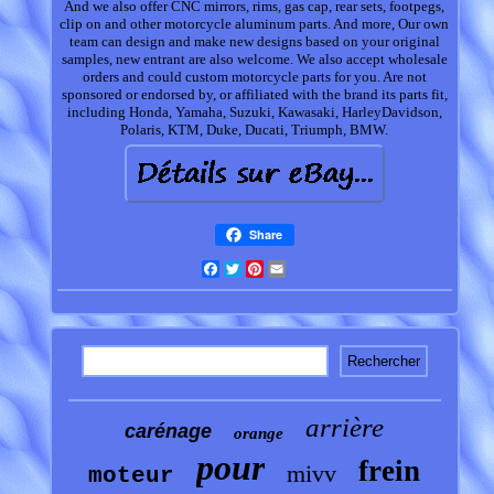
And we also offer CNC mirrors, rims, gas cap, rear sets, footpegs,
clip on and other motorcycle aluminum parts. And more, Our own
team can design and make new designs based on your original
samples, new entrant are also welcome. We also accept wholesale
orders and could custom motorcycle parts for you. Are not
sponsored or endorsed by, or affiliated with the brand its parts fit,
including Honda, Yamaha, Suzuki, Kawasaki, HarleyDavidson,
Polaris, KTM, Duke, Ducati, Triumph, BMW.
Share
Facebook
Twitter
Pinterest
Email
arrière
carénage
orange
pour
frein
mivv
moteur