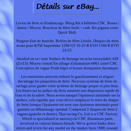
Levers de frein et d'embrayage. Bling Kit à billettes CNC. Roues /
Jantes / Moyeu. Bouchon de filtre huile + carb. Kit pignon court
Quick Shift.
Purgeur d'air de fourche. Boîtier de filtre à huile. Disques de frein
avant pour KTM Superduke 1290 GT 16-25 R EVO 1390 R EVO
24-25.
Anodisé en or / noir. Surface de freinage en acier inoxydable 420
(2cr13). Moyeu central En alliage d'aluminium 6061 usiné CNC.
Conception de vague Poids léger et bonne dissipation thermique.
Les entretoises peuvent réduire le gauchissement et aligner
davantage les plaquettes de frein. Nouveau système de fente de
raclage pour garder votre système de freinage propre et plus frais.
Les fentes sur la surface du frein assurent une dispersion rapide de
l'eau et de la saleté. Nous avons marqué l'épaisseur minimale sur la
surface, cela signifie que vous devez remplacer le rotor du disque
de frein lorsque l'épaisseur est avec une épaisseur minimale pour
garantir un débarrasage optimal. Comprend 2 disques de frein à
vagues (gauche et droite). Thai-racing Co, Ltd is a CNC Factory.
Which is specialized in motorcycle CNC Aluminum parts,
involved in various famous brands. We've gotten brake discs
rotors and levers for any model on the market from 1988 onward.