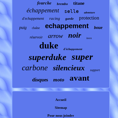
fourche
titane
brembo
échappement
selle
adventure
protection
racing
d'echappement
garde
echappement
puig
boue
chaîne
noir
arrow
réservoir
inox
duke
d'échappement
super
superduke
carbone
silencieux
support
avant
moto
disques
Accueil
Sitemap
Pour nous joindre