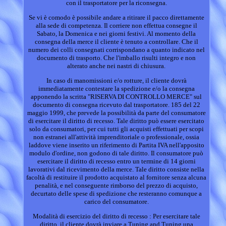
con il trasportatore per la riconsegna.
Se vi è comodo è possibile andare a ritirare il pacco direttamente
alla sede di competenza. Il corriere non effettua consegne il
Sabato, la Domenica e nei giorni festivi. Al momento della
consegna della merce il cliente è tenuto a controllare. Che il
numero dei colli consegnati corrispondano a quanto indicato nel
documento di trasporto. Che l'imballo risulti integro e non
alterato anche nei nastri di chiusura.
In caso di manomissioni e/o rotture, il cliente dovrà
immediatamente contestare la spedizione e/o la consegna
apponendo la scritta "RISERVA DI CONTROLLO MERCE" sul
documento di consegna ricevuto dal trasportatore. 185 del 22
maggio 1999, che prevede la possibilità da parte del consumatore
di esercitare il diritto di recesso. Tale diritto può essere esercitato
solo da consumatori, per cui tutti gli acquisti effettuati per scopi
non estranei all'attività imprenditoriale o professionale, ossia
laddove viene inserito un riferimento di Partita IVA nell'apposito
modulo d'ordine, non godono di tale diritto. Il consumatore può
esercitare il diritto di recesso entro un termine di 14 giorni
lavorativi dal ricevimento della merce. Tale diritto consiste nella
facoltà di restituire il prodotto acquistato al fornitore senza alcuna
penalità, e nel conseguente rimborso del prezzo di acquisto,
decurtato delle spese di spedizione che resteranno comunque a
carico del consumatore.
Modalità di esercizio del diritto di recesso : Per esercitare tale
diritto, il cliente dovrà inviare a Tuning and Tuning una