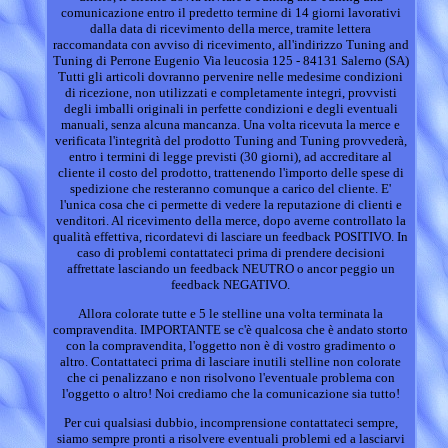
comunicazione entro il predetto termine di 14 giorni lavorativi
dalla data di ricevimento della merce, tramite lettera
raccomandata con avviso di ricevimento, all'indirizzo Tuning and
Tuning di Perrone Eugenio Via leucosia 125 - 84131 Salerno (SA)
Tutti gli articoli dovranno pervenire nelle medesime condizioni
di ricezione, non utilizzati e completamente integri, provvisti
degli imballi originali in perfette condizioni e degli eventuali
manuali, senza alcuna mancanza. Una volta ricevuta la merce e
verificata l'integrità del prodotto Tuning and Tuning provvederà,
entro i termini di legge previsti (30 giorni), ad accreditare al
cliente il costo del prodotto, trattenendo l'importo delle spese di
spedizione che resteranno comunque a carico del cliente. E'
l'unica cosa che ci permette di vedere la reputazione di clienti e
venditori. Al ricevimento della merce, dopo averne controllato la
qualità effettiva, ricordatevi di lasciare un feedback POSITIVO. In
caso di problemi contattateci prima di prendere decisioni
affrettate lasciando un feedback NEUTRO o ancor peggio un
feedback NEGATIVO.
Allora colorate tutte e 5 le stelline una volta terminata la
compravendita. IMPORTANTE se c'è qualcosa che è andato storto
con la compravendita, l'oggetto non è di vostro gradimento o
altro. Contattateci prima di lasciare inutili stelline non colorate
che ci penalizzano e non risolvono l'eventuale problema con
l'oggetto o altro! Noi crediamo che la comunicazione sia tutto!
Per cui qualsiasi dubbio, incomprensione contattateci sempre,
siamo sempre pronti a risolvere eventuali problemi ed a lasciarvi