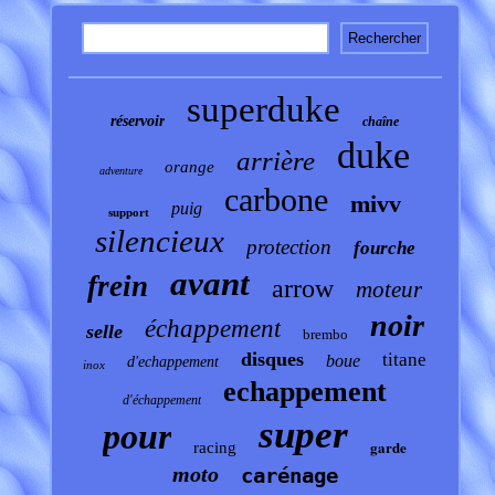
superduke
réservoir
chaîne
duke
arrière
orange
adventure
carbone
mivv
puig
support
silencieux
protection
fourche
avant
frein
arrow
moteur
noir
échappement
selle
brembo
disques
titane
boue
d'echappement
inox
echappement
d'échappement
super
pour
garde
racing
moto
carénage