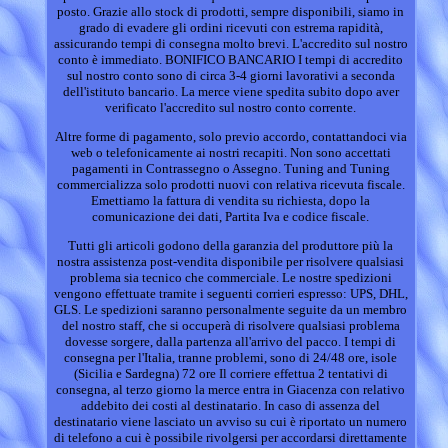
posto. Grazie allo stock di prodotti, sempre disponibili, siamo in
grado di evadere gli ordini ricevuti con estrema rapidità,
assicurando tempi di consegna molto brevi. L'accredito sul nostro
conto è immediato. BONIFICO BANCARIO I tempi di accredito
sul nostro conto sono di circa 3-4 giorni lavorativi a seconda
dell'istituto bancario. La merce viene spedita subito dopo aver
verificato l'accredito sul nostro conto corrente.
Altre forme di pagamento, solo previo accordo, contattandoci via
web o telefonicamente ai nostri recapiti. Non sono accettati
pagamenti in Contrassegno o Assegno. Tuning and Tuning
commercializza solo prodotti nuovi con relativa ricevuta fiscale.
Emettiamo la fattura di vendita su richiesta, dopo la
comunicazione dei dati, Partita Iva e codice fiscale.
Tutti gli articoli godono della garanzia del produttore più la
nostra assistenza post-vendita disponibile per risolvere qualsiasi
problema sia tecnico che commerciale. Le nostre spedizioni
vengono effettuate tramite i seguenti corrieri espresso: UPS, DHL,
GLS. Le spedizioni saranno personalmente seguite da un membro
del nostro staff, che si occuperà di risolvere qualsiasi problema
dovesse sorgere, dalla partenza all'arrivo del pacco. I tempi di
consegna per l'Italia, tranne problemi, sono di 24/48 ore, isole
(Sicilia e Sardegna) 72 ore Il corriere effettua 2 tentativi di
consegna, al terzo giorno la merce entra in Giacenza con relativo
addebito dei costi al destinatario. In caso di assenza del
destinatario viene lasciato un avviso su cui è riportato un numero
di telefono a cui è possibile rivolgersi per accordarsi direttamente