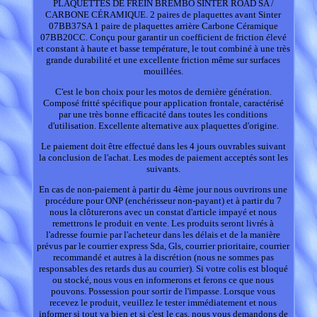
PLAQUETTES DE FREIN BREMBO SINTER ROAD SA /
CARBONE CÉRAMIQUE. 2 paires de plaquettes avant Sinter
07BB37SA 1 paire de plaquettes arrière Carbone Céramique
07BB20CC. Conçu pour garantir un coefficient de friction élevé
et constant à haute et basse température, le tout combiné à une très
grande durabilité et une excellente friction même sur surfaces
mouillées.
C'est le bon choix pour les motos de dernière génération.
Composé fritté spécifique pour application frontale, caractérisé
par une très bonne efficacité dans toutes les conditions
d'utilisation. Excellente alternative aux plaquettes d'origine.
Le paiement doit être effectué dans les 4 jours ouvrables suivant
la conclusion de l'achat. Les modes de paiement acceptés sont les
suivants.
En cas de non-paiement à partir du 4ème jour nous ouvrirons une
procédure pour ONP (enchérisseur non-payant) et à partir du 7
nous la clôturerons avec un constat d'article impayé et nous
remettrons le produit en vente. Les produits seront livrés à
l'adresse fournie par l'acheteur dans les délais et de la manière
prévus par le courrier express Sda, Gls, courrier prioritaire, courrier
recommandé et autres à la discrétion (nous ne sommes pas
responsables des retards dus au courrier). Si votre colis est bloqué
ou stocké, nous vous en informerons et ferons ce que nous
pouvons. Possession pour sortir de l'impasse. Lorsque vous
recevez le produit, veuillez le tester immédiatement et nous
informer si tout va bien et si c'est le cas, nous vous demandons de