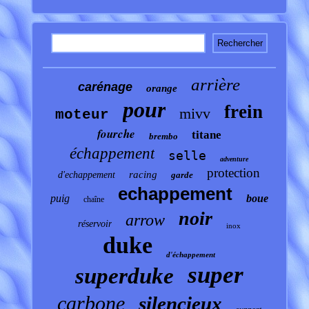
arrière
carénage
orange
pour
frein
mivv
moteur
fourche
titane
brembo
échappement
selle
adventure
protection
racing
d'echappement
garde
echappement
puig
boue
chaîne
noir
arrow
réservoir
inox
duke
d'échappement
super
superduke
carbone
silencieux