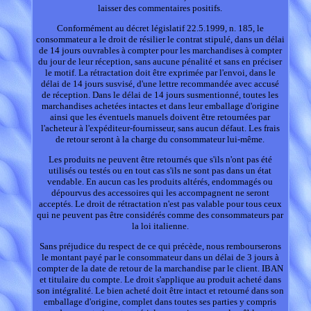
laisser des commentaires positifs.
Conformément au décret législatif 22.5.1999, n. 185, le
consommateur a le droit de résilier le contrat stipulé, dans un délai
de 14 jours ouvrables à compter pour les marchandises à compter
du jour de leur réception, sans aucune pénalité et sans en préciser
le motif. La rétractation doit être exprimée par l'envoi, dans le
délai de 14 jours susvisé, d'une lettre recommandée avec accusé
de réception. Dans le délai de 14 jours susmentionné, toutes les
marchandises achetées intactes et dans leur emballage d'origine
ainsi que les éventuels manuels doivent être retournées par
l'acheteur à l'expéditeur-fournisseur, sans aucun défaut. Les frais
de retour seront à la charge du consommateur lui-même.
Les produits ne peuvent être retournés que s'ils n'ont pas été
utilisés ou testés ou en tout cas s'ils ne sont pas dans un état
vendable. En aucun cas les produits altérés, endommagés ou
dépourvus des accessoires qui les accompagnent ne seront
acceptés. Le droit de rétractation n'est pas valable pour tous ceux
qui ne peuvent pas être considérés comme des consommateurs par
la loi italienne.
Sans préjudice du respect de ce qui précède, nous rembourserons
le montant payé par le consommateur dans un délai de 3 jours à
compter de la date de retour de la marchandise par le client. IBAN
et titulaire du compte. Le droit s'applique au produit acheté dans
son intégralité. Le bien acheté doit être intact et retourné dans son
emballage d'origine, complet dans toutes ses parties y compris