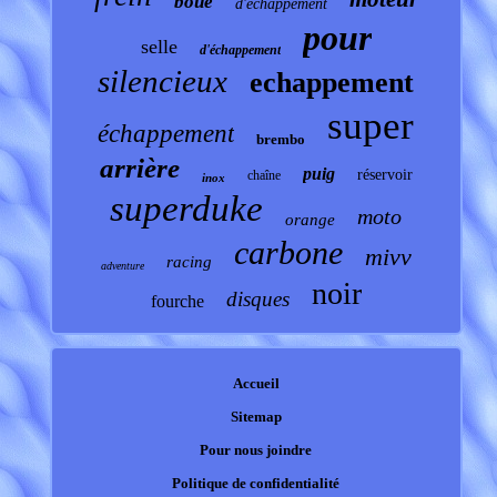
boue
d'echappement
pour
selle
d'échappement
silencieux
echappement
super
échappement
brembo
arrière
puig
réservoir
chaîne
inox
superduke
moto
orange
carbone
mivv
racing
adventure
noir
disques
fourche
Accueil
Sitemap
Pour nous joindre
Politique de confidentialité