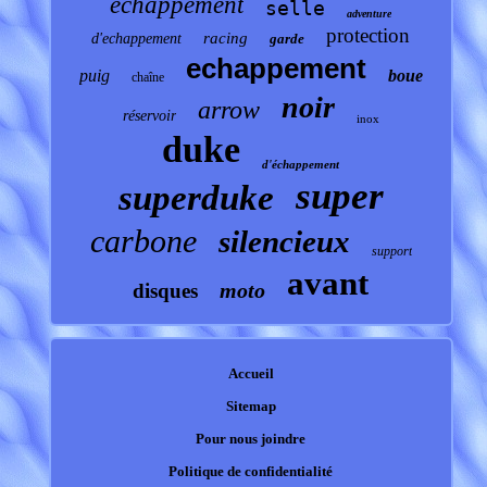
échappement
selle
adventure
protection
racing
d'echappement
garde
echappement
puig
boue
chaîne
noir
arrow
réservoir
inox
duke
d'échappement
super
superduke
carbone
silencieux
support
avant
moto
disques
Accueil
Sitemap
Pour nous joindre
Politique de confidentialité