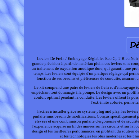
Leviers De Frein / Embrayage Réglables Eco Gp 2 Bleu Noir
grande précision à partir de matériau plein, ces leviers sont conç
un traitement de oxydation anodique dure, qui garantit une protect
temps. Les leviers sont équipés d'un pratique réglage qui permet
fonction de ses besoins et préférences de conduite, assurant
Le kit comprend une paire de leviers de frein et d'embrayage éq
empêchant tout dommage à la pompe. Le design avec un profil arr
confort optimal pendant la conduite. Les leviers offrent la possi
l'extrémité colorée, permett
Faciles à installer grâce au système plug and play, les levier
parfaite sans besoin de modifications. Conçus spécifiquement p
élevées et une combinaison parfaite d'ergonomie et de sécuri
l'expérience acquise au fil des années sur les circuits et sur la r
design et les meilleures performances, en profitant du soutien des
et les technologies les plus modernes et les pl