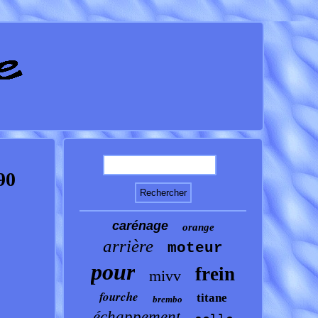
90
carénage
orange
arrière
moteur
pour
frein
mivv
fourche
titane
brembo
échappement