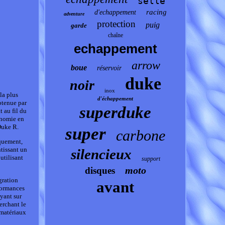
selle
racing
d'echappement
adventure
protection
puig
garde
chaîne
echappement
arrow
boue
réservoir
duke
noir
inox
la plus
d'échappement
obtenue par
superduke
t au fil du
gonomie en
Duke R.
super
carbone
iquement,
tissant un
silencieux
utilisant
support
moto
disques
gration
avant
rformances
yant sur
herchant le
s matériaux