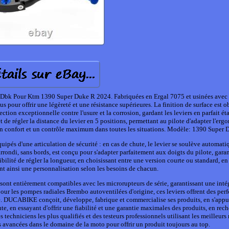
 Dbk Pour Ktm 1390 Super Duke R 2024. Fabriquées en Ergal 7075 et usinées avec 
us pour offrir une légèreté et une résistance supérieures. La finition de surface est 
ion exceptionnelle contre l'usure et la corrosion, gardant les leviers en parfait éta
 de régler la distance du levier en 5 positions, permettant au pilote d'adapter l'er
 un confort et un contrôle maximum dans toutes les situations. Modèle: 1390 Super 
uipés d'une articulation de sécurité : en cas de chute, le levier se soulève automat
ondi, sans bords, est conçu pour s'adapter parfaitement aux doigts du pilote, garan
bilité de régler la longueur, en choisissant entre une version courte ou standard, en 
ant ainsi une personnalisation selon les besoins de chacun.
s sont entièrement compatibles avec les microrupteurs de série, garantissant une inté
our les pompes radiales Brembo autoventilées d'origine, ces leviers offrent des pe
té. DUCABIKE conçoit, développe, fabrique et commercialise ses produits, en s'appu
oute, en essayant d'offrir une fiabilité et une garantie maximales des produits, en rec
 techniciens les plus qualifiés et des testeurs professionnels utilisant les meilleur
us avancées dans le domaine de la moto pour offrir un produit toujours au top.