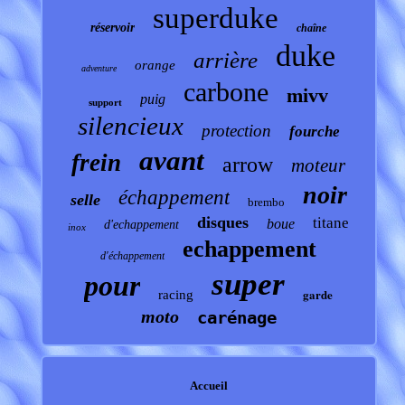
superduke
réservoir
chaîne
duke
arrière
orange
adventure
carbone
mivv
puig
support
silencieux
protection
fourche
avant
frein
arrow
moteur
noir
échappement
selle
brembo
disques
titane
boue
d'echappement
inox
echappement
d'échappement
super
pour
garde
racing
moto
carénage
Accueil