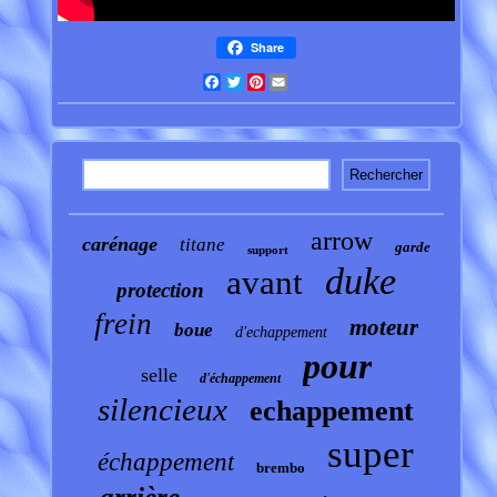
Share
Facebook
Twitter
Pinterest
Email
arrow
carénage
titane
garde
support
duke
avant
protection
frein
moteur
boue
d'echappement
pour
selle
d'échappement
silencieux
echappement
super
échappement
brembo
arrière