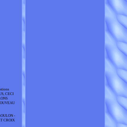
estions
US, CECI
LONS
 NOUVEAU
BOULON -
ET CROIX