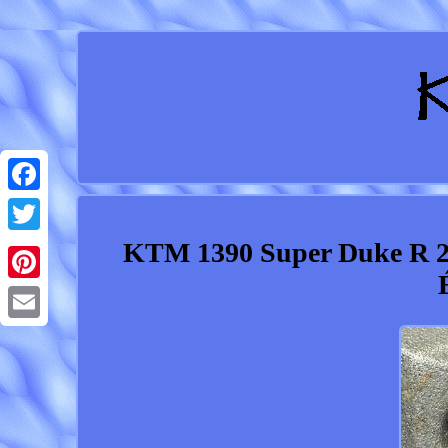
Facebook
KTM 1390 Super Duke R 20
Twitter
Pinterest
Email