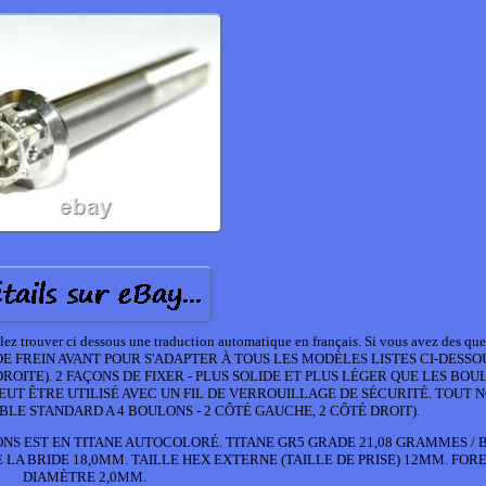
illez trouver ci dessous une traduction automatique en français. Si vous avez des qu
ER DE FREIN AVANT POUR S'ADAPTER À TOUS LES MODÈLES LISTES CI-DESSO
DROITE). 2 FAÇONS DE FIXER - PLUS SOLIDE ET PLUS LÉGER QUE LES BOU
EUT ÊTRE UTILISÉ AVEC UN FIL DE VERROUILLAGE DE SÉCURITÉ. TOUT
LE STANDARD A 4 BOULONS - 2 CÔTÉ GAUCHE, 2 CÔTÉ DROIT).
NS EST EN TITANE AUTOCOLORÉ. TITANE GR5 GRADE 21,08 GRAMMES / 
 LA BRIDE 18,0MM. TAILLE HEX EXTERNE (TAILLE DE PRISE) 12MM. FOR
DIAMÈTRE 2,0MM.