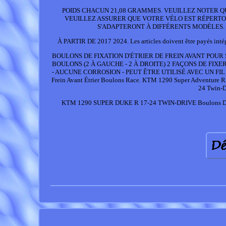
POIDS CHACUN 21,08 GRAMMES. VEUILLEZ NOTER QUE L'embou
VEUILLEZ ASSURER QUE VOTRE VÉLO EST RÉPERTO
S'ADAPTERONT À DIFFÉRENTS MODÈLES. D
À PARTIR DE 2017 2024. Les articles doivent être payés intégr
BOULONS DE FIXATION D'ÉTRIER DE FREIN AVANT POUR 
BOULONS (2 À GAUCHE - 2 À DROITE) 2 FAÇONS DE FIX
- AUCUNE CORROSION - PEUT ÊTRE UTILISÉ AVEC UN FIL 
Frein Avant Étrier Boulons Race. KTM 1290 Super Adventure R
24 Twin-D
KTM 1290 SUPER DUKE R 17-24 TWIN-DRIVE Boulons De Fre