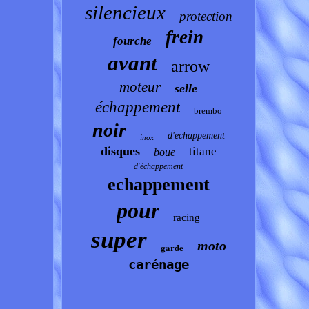
silencieux
protection
frein
fourche
avant
arrow
moteur
selle
échappement
brembo
noir
d'echappement
inox
disques
titane
boue
d'échappement
echappement
pour
racing
super
moto
garde
carénage