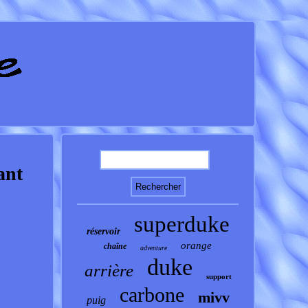
ant
superduke
réservoir
orange
chaîne
adventure
duke
arrière
support
carbone
mivv
puig