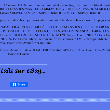
t TORX montré sur la photo n'est pas inclus, juste montré à titre d'illustr
RIÉ CI-DESSOUS AVANT DE COMMANDER, VEUILLEZ NE PAS PRÉSUMER QU
ucati XDIAVEL KTM 1290 SUPER DUKE R. KTM 1390 SUPER DUKE R.
alement dans les 5 jours ouvrables suivant la fin des enchères. Suivre les pages vu
S'ADAPTER À TOUS LES MODÈLES LISTES CI-DESSOUS, CECI EST POUR UN 
ER - PLUS SOLIDE ET PLUS LÉGER QUE LES BOULONS STANDARD (40% PLUS
DE VERROUILLAGE DE SÉCURITÉ. KTM 1290 Super Duke R 2017-23 Twin-Driv
 2017-24 Twin-Drive Titane Frein Avant Étrier Boulons. KTM 1290 Super Adventu
rive Titane Frein Avant Étrier Boulons.
in Avant En Titane. KTM 1190 Adventure ABS Twin-Drive Titane Frein Avant 
Boulons Course.
Share