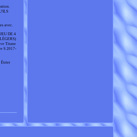
ation.
'ILS
es avec.
JEU DE 4
 LÉGERS)
e Titane
re S 2017-
Étrier