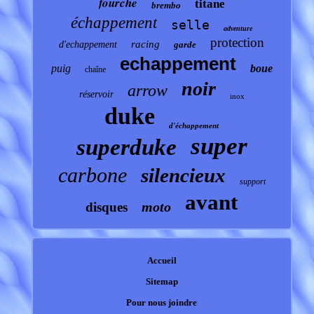
fourche
titane
brembo
échappement
selle
adventure
protection
racing
d'echappement
garde
echappement
puig
boue
chaîne
noir
arrow
réservoir
inox
duke
d'échappement
super
superduke
carbone
silencieux
support
avant
moto
disques
Accueil
Sitemap
Pour nous joindre