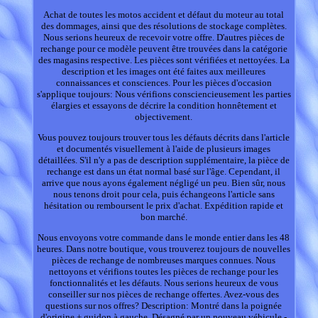
Achat de toutes les motos accident et défaut du moteur au total
des dommages, ainsi que des résolutions de stockage complètes.
Nous serions heureux de recevoir votre offre. D'autres pièces de
rechange pour ce modèle peuvent être trouvées dans la catégorie
des magasins respective. Les pièces sont vérifiées et nettoyées. La
description et les images ont été faites aux meilleures
connaissances et consciences. Pour les pièces d'occasion
s'applique toujours: Nous vérifions consciencieusement les parties
élargies et essayons de décrire la condition honnêtement et
objectivement.
Vous pouvez toujours trouver tous les défauts décrits dans l'article
et documentés visuellement à l'aide de plusieurs images
détaillées. S'il n'y a pas de description supplémentaire, la pièce de
rechange est dans un état normal basé sur l'âge. Cependant, il
arrive que nous ayons également négligé un peu. Bien sûr, nous
nous tenons droit pour cela, puis échangeons l'article sans
hésitation ou remboursent le prix d'achat. Expédition rapide et
bon marché.
Nous envoyons votre commande dans le monde entier dans les 48
heures. Dans notre boutique, vous trouverez toujours de nouvelles
pièces de rechange de nombreuses marques connues. Nous
nettoyons et vérifions toutes les pièces de rechange pour les
fonctionnalités et les défauts. Nous serions heureux de vous
conseiller sur nos pièces de rechange offertes. Avez-vous des
questions sur nos offres? Description: Montré dans la poignée
d'origine + guidon à gauche, Désagné par un nouveau véhicule -