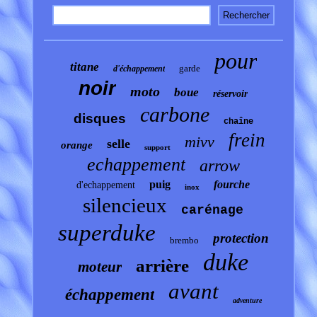
pour
titane
garde
d'échappement
noir
moto
boue
réservoir
carbone
disques
chaîne
frein
mivv
selle
orange
support
echappement
arrow
puig
fourche
d'echappement
inox
silencieux
carénage
superduke
protection
brembo
duke
arrière
moteur
avant
échappement
adventure