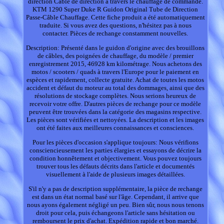
direction Câble de direction à travers le chauffage de commande.
KTM 1290 Super Duke R Guidon Original Tube de Direction
Passe-Câble Chauffage. Cette fiche produit a été automatiquement
traduite. Si vous avez des questions, n'hésitez pas à nous
contacter. Pièces de rechange constamment nouvelles.
Description: Présenté dans le guidon d'origine avec des brouillons
de câbles, des poignées de chauffage, du modèle / premier
enregistrement 2015, 46928 km kilométrage. Nous achetons des
motos / scooters / quads à travers l'Europe pour le paiement en
espèces et rapidement, collecte gratuite. Achat de toutes les motos
accident et défaut du moteur au total des dommages, ainsi que des
résolutions de stockage complètes. Nous serions heureux de
recevoir votre offre. D'autres pièces de rechange pour ce modèle
peuvent être trouvées dans la catégorie des magasins respective.
Les pièces sont vérifiées et nettoyées. La description et les images
ont été faites aux meilleures connaissances et consciences.
Pour les pièces d'occasion s'applique toujours: Nous vérifions
consciencieusement les parties élargies et essayons de décrire la
condition honnêtement et objectivement. Vous pouvez toujours
trouver tous les défauts décrits dans l'article et documentés
visuellement à l'aide de plusieurs images détaillées.
S'il n'y a pas de description supplémentaire, la pièce de rechange
est dans un état normal basé sur l'âge. Cependant, il arrive que
nous ayons également négligé un peu. Bien sûr, nous nous tenons
droit pour cela, puis échangeons l'article sans hésitation ou
remboursent le prix d'achat. Expédition rapide et bon marché.