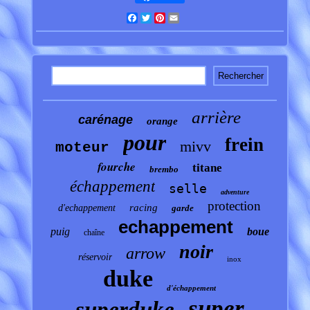
Facebook
Twitter
Pinterest
Email
arrière
carénage
orange
pour
frein
mivv
moteur
fourche
titane
brembo
échappement
selle
adventure
protection
racing
d'echappement
garde
echappement
puig
boue
chaîne
noir
arrow
réservoir
inox
duke
d'échappement
super
superduke