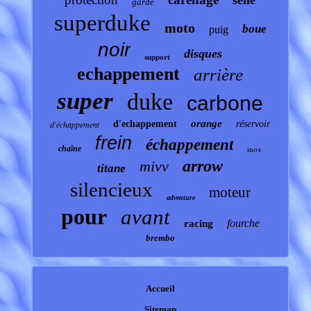
selle
garde
superduke
moto
boue
puig
noir
disques
support
echappement
arrière
super
duke
carbone
orange
d'échappement
d'echappement
réservoir
frein
échappement
chaîne
inox
arrow
mivv
titane
silencieux
moteur
adventure
pour
avant
fourche
racing
brembo
Accueil
Sitemap