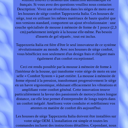
français. Si vous avez des questions veuillez nous contacter.
Description: Vivez une révolution dans les sièges de moto avec
les housses de siège confort Tappezzeria Italia. Ces housses de
siège, tout en utilisant les mêmes matériaux de haute qualité que
nos versions standard, comportent un ajout révolutionnaire : une
couche spécialisée de mousse à mémoire de forme de 1 pouce (2,3
cm) parfaitement intégrée à la housse elle-même. Pas besoin
d'inserts de gel séparés ; tout est inclus.
Tappezzeria Italia est fière d'être le seul innovateur de ce système
révolutionnaire au monde. Avec nos housses de siège confort,
vous bénéficiez non seulement d'un design frais et élégant mais
également d'un confort exceptionnel.
Ceci est rendu possible par la mousse à mémoire de forme à
l'intérieur de la housse, qui transforme votre siège de moto en une
selle « Comfort System » à part entière. La mousse à mémoire de
forme répond à la pression, transformant progressivement le siège
en un havre ergonomique, réduisant efficacement les vibrations et
amplifiant votre confort général. Cette innovation trouve
particulièrement la faveur des passionnés de motocyclistes longue
distance, car elle leur permet d'entreprendre de longs trajets dans
un confort inégalé. Améliorez votre conduite et redéfinissez vos
attentes en matière de confort dès aujourd'hui.
Les housses de siège Tappezzeria Italia doivent être installées sur
votre siège OEM. L'installation est simple et toutes les
commandes incluent des instructions détaillées. Cependant, nous