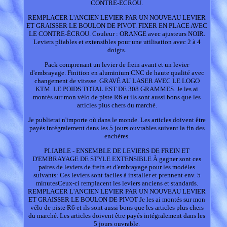
CONTRE-ÉCROU.
REMPLACER L'ANCIEN LEVIER PAR UN NOUVEAU LEVIER
ET GRAISSER LE BOULON DE PIVOT. FIXER EN PLACE AVEC
LE CONTRE-ÉCROU. Couleur : ORANGE avec ajusteurs NOIR.
Leviers pliables et extensibles pour une utilisation avec 2 à 4
doigts.
Pack comprenant un levier de frein avant et un levier
d'embrayage. Finition en aluminium CNC de haute qualité avec
changement de vitesse. GRAVÉ AU LASER AVEC LE LOGO
KTM. LE POIDS TOTAL EST DE 308 GRAMMES. Je les ai
montés sur mon vélo de piste R6 et ils sont aussi bons que les
articles plus chers du marché.
Je publierai n'importe où dans le monde. Les articles doivent être
payés intégralement dans les 5 jours ouvrables suivant la fin des
enchères.
PLIABLE - ENSEMBLE DE LEVIERS DE FREIN ET
D'EMBRAYAGE DE STYLE EXTENSIBLE À gagner sont ces
paires de leviers de frein et d'embrayage pour les modèles
suivants: Ces leviers sont faciles à installer et prennent env. 5
minutesCeux-ci remplacent les leviers anciens et standards.
REMPLACER L'ANCIEN LEVIER PAR UN NOUVEAU LEVIER
ET GRAISSER LE BOULON DE PIVOT Je les ai montés sur mon
vélo de piste R6 et ils sont aussi bons que les articles plus chers
du marché. Les articles doivent être payés intégralement dans les
5 jours ouvrable.