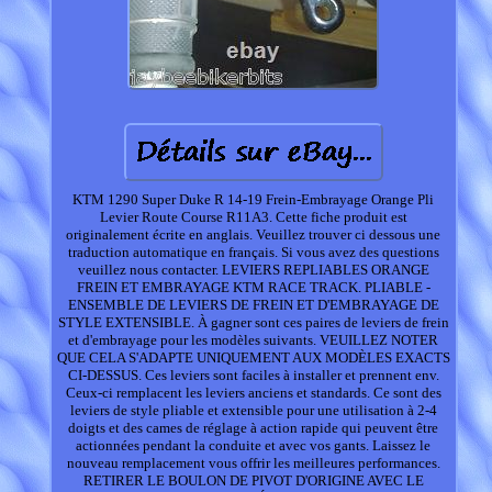
KTM 1290 Super Duke R 14-19 Frein-Embrayage Orange Pli
Levier Route Course R11A3. Cette fiche produit est
originalement écrite en anglais. Veuillez trouver ci dessous une
traduction automatique en français. Si vous avez des questions
veuillez nous contacter. LEVIERS REPLIABLES ORANGE
FREIN ET EMBRAYAGE KTM RACE TRACK. PLIABLE -
ENSEMBLE DE LEVIERS DE FREIN ET D'EMBRAYAGE DE
STYLE EXTENSIBLE. À gagner sont ces paires de leviers de frein
et d'embrayage pour les modèles suivants. VEUILLEZ NOTER
QUE CELA S'ADAPTE UNIQUEMENT AUX MODÈLES EXACTS
CI-DESSUS. Ces leviers sont faciles à installer et prennent env.
Ceux-ci remplacent les leviers anciens et standards. Ce sont des
leviers de style pliable et extensible pour une utilisation à 2-4
doigts et des cames de réglage à action rapide qui peuvent être
actionnées pendant la conduite et avec vos gants. Laissez le
nouveau remplacement vous offrir les meilleures performances.
RETIRER LE BOULON DE PIVOT D'ORIGINE AVEC LE