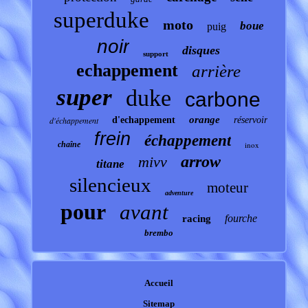
superduke
moto
boue
puig
noir
disques
support
echappement
arrière
super
duke
carbone
orange
d'échappement
d'echappement
réservoir
frein
échappement
chaîne
inox
arrow
mivv
titane
silencieux
moteur
adventure
pour
avant
fourche
racing
brembo
Accueil
Sitemap