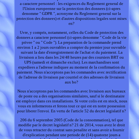
a caractere personnel : les exigences du Reglement general de
l'Union europeenne sur la protection des donnees (ci-apres
denomme " GDPR ", acronyme du Reglement general sur la
protection des donnees) et d'autres dispositions legales sont mises
en?
Uvre, y compris, notamment, celles du Code de protection des
donnees a caractere personnel (ci-apres denomme " Code de la vie
privee " ou " Code "). La preparation de la commande prend
environ 1 a 2 jours ouvrables a compter du premier jour ouvrable
suivant la date d'enregistrement de l'achat et du paiement. La
livraison a lieu dans les 24/48 heures par des coursiers BRT ou
UPS (samedi et dimanche exclus). Les marchandises sont
expediees a l'adresse indiquee au moment de la confirmation du
paiement. Nous n'acceptons pas les commandes avec rectification
de l'adresse de livraison par courriel et des adresses de livraison
aux bo?
Nous n'acceptons pas les commandes avec livraison aux bureaux
de poste ou a des organisations similaires, sauf si le destinataire
est employe dans ces installations. Si votre colis est en stock, nous
vous en informerons et ferons tout ce qui est en notre possession
pour liberer l'envoi. En vertu de l'article 52 du decret legislatif n?
206 du 6 septembre 2005 (Code de la consommation), tel que
modifie par le decret legislatif n? 21 de 2014, vous avez le droit
de vous retracter du contrat sans penalite et sans avoir a fournir
d'explication pendant une periode de (14) quatorze jours a