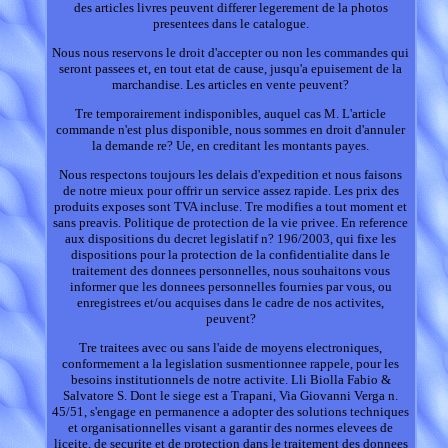
des articles livres peuvent differer legerement de la photos
presentees dans le catalogue.
Nous nous reservons le droit d'accepter ou non les commandes qui
seront passees et, en tout etat de cause, jusqu'a epuisement de la
marchandise. Les articles en vente peuvent?
Tre temporairement indisponibles, auquel cas M. L'article
commande n'est plus disponible, nous sommes en droit d'annuler
la demande re? Ue, en creditant les montants payes.
Nous respectons toujours les delais d'expedition et nous faisons
de notre mieux pour offrir un service assez rapide. Les prix des
produits exposes sont TVA incluse. Tre modifies a tout moment et
sans preavis. Politique de protection de la vie privee. En reference
aux dispositions du decret legislatif n? 196/2003, qui fixe les
dispositions pour la protection de la confidentialite dans le
traitement des donnees personnelles, nous souhaitons vous
informer que les donnees personnelles fournies par vous, ou
enregistrees et/ou acquises dans le cadre de nos activites,
peuvent?
Tre traitees avec ou sans l'aide de moyens electroniques,
conformement a la legislation susmentionnee rappele, pour les
besoins institutionnels de notre activite. Lli Biolla Fabio &
Salvatore S. Dont le siege est a Trapani, Via Giovanni Verga n.
45/51, s'engage en permanence a adopter des solutions techniques
et organisationnelles visant a garantir des normes elevees de
liceite, de securite et de protection dans le traitement des donnees