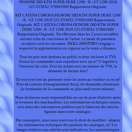
PIGNONE DID KTM SUPER DUKE 1290 - R - GT 1290 2018
525-ZVMX2 376061000 Rapportatura Originale.
KIT CATENA CORONA PIGNONE DID KTM SUPER DUKE 1290
- R - GT 1290 2019 525-ZVMX2 376061000 Rapportatura
Originale. KIT CATENA CORONA PIGNONE DID KTM SUPER
DUKE 1290 - R - GT 1290 2020 525-ZVMX2 376061000
Rapportatura Originale. Tre effectuee dans les 2 jours ouvrables
suivant celui de conclusion de l'achat. Le mode de paiement
acceptees sont les suivantes. BIOLLAMOTORS s'engage a
respecter la reglementation en vigueur sur la vente a distance.
Tous les prix sont destines au public et donc incluent la TVA.
Toutes les commandes sont expediees avec un re? U regulier a
l'interieur du colis. Pour les achats avec un numero de TVA, la
demande de facture doit?
Tre envoyee lors du paiement entre les notes au vendeur ou en m?
Pour des raisons d'enregistrement fiscal, les demandes ulterieures
(le lendemain de la commande ou plus tard) seront refusees.
Nous declinons toute responsabilite en cas de perte d'articles apres
la livraison des marchandises. Les informations techniques saisies,
sont tirees des informations publiees par le fabricant des articles
figurant dans notre catalogue.
Par consequent, nous nous reservons le droit de modifier / adapter
les informations techniques des produits du catalogue, m? Les
images relatives aux articles sont indicatives, les caracteristiques