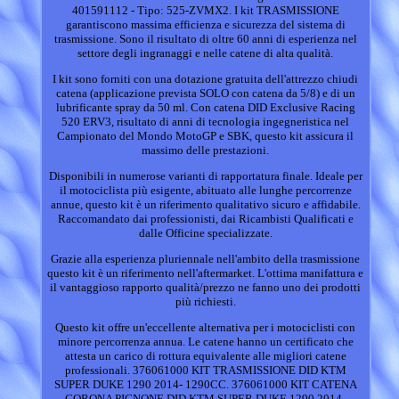
401591112 - Tipo: 525-ZVMX2. I kit TRASMISSIONE
garantiscono massima efficienza e sicurezza del sistema di
trasmissione. Sono il risultato di oltre 60 anni di esperienza nel
settore degli ingranaggi e nelle catene di alta qualità.
I kit sono forniti con una dotazione gratuita dell'attrezzo chiudi
catena (applicazione prevista SOLO con catena da 5/8) e di un
lubrificante spray da 50 ml. Con catena DID Exclusive Racing
520 ERV3, risultato di anni di tecnologia ingegneristica nel
Campionato del Mondo MotoGP e SBK, questo kit assicura il
massimo delle prestazioni.
Disponibili in numerose varianti di rapportatura finale. Ideale per
il motociclista più esigente, abituato alle lunghe percorrenze
annue, questo kit è un riferimento qualitativo sicuro e affidabile.
Raccomandato dai professionisti, dai Ricambisti Qualificati e
dalle Officine specializzate.
Grazie alla esperienza pluriennale nell'ambito della trasmissione
questo kit è un riferimento nell'aftermarket. L'ottima manifattura e
il vantaggioso rapporto qualità/prezzo ne fanno uno dei prodotti
più richiesti.
Questo kit offre un'eccellente alternativa per i motociclisti con
minore percorrenza annua. Le catene hanno un certificato che
attesta un carico di rottura equivalente alle migliori catene
professionali. 376061000 KIT TRASMISSIONE DID KTM
SUPER DUKE 1290 2014- 1290CC. 376061000 KIT CATENA
CORONA PIGNONE DID KTM SUPER DUKE 1290 2014-