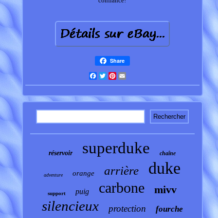
confiance!
Share
Facebook
Twitter
Pinterest
Email
superduke
réservoir
chaîne
duke
arrière
orange
adventure
carbone
mivv
puig
support
silencieux
protection
fourche