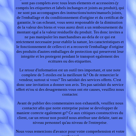
sont pas complets avec tous leurs elements et accessoires (y
compris les etiquettes et labels inchanges et joints au produit), qui
ne sont pas accompagnes des instructions/notes/manuels joints,
de l'emballage et du conditionnement d'origine et du certificat de
garantie, le cas echeant, vous serez responsable de la diminution
de la valeur des biens et vous aurez droit a un remboursement du
montant egal a la valeur residuelle du produit. Tes donc invites a
ne pas manipuler les marchandises au-dela de ce qui est
strictement necessaire pour etablir la nature, les caracteristiques et
le fonctionnement de celles-ci et a recouvrir l'emballage d'origine
des produits d'autres emballages de protection qui preservent leur
integrite et les protegent pendant le transport egalement des
ecritures ou des etiquettes.
Le retour d'information est un outil tres important, et une note
complete de 5 etoiles est la meilleure fa? On de remercier le
vendeur, surtout si vous? Tes satisfait des services offerts. C'est
donc une invitation a donner son avis. Tes pas satisfait du service
offert et/ou si des desagrements vous ont ete causes, veuillez nous
contacter.
Avant de publier des commentaires non exhaustifs, veuillez nous
contacter afin que notre entreprise puisse se developper de
maniere correcte egalement gr? Ce aux critiques constructives du
client, car un retour non positif nous attribue une defaite, tant au
niveau personnel qu'au niveau de l'entreprise.
Nous vous remercions d'avance pour votre comprehension et votre