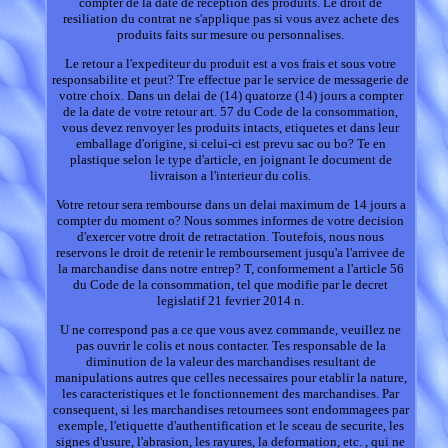
compter de la date de reception des produits. Le droit de
resiliation du contrat ne s'applique pas si vous avez achete des
produits faits sur mesure ou personnalises.
Le retour a l'expediteur du produit est a vos frais et sous votre
responsabilite et peut? Tre effectue par le service de messagerie de
votre choix. Dans un delai de (14) quatorze (14) jours a compter
de la date de votre retour art. 57 du Code de la consommation,
vous devez renvoyer les produits intacts, etiquetes et dans leur
emballage d'origine, si celui-ci est prevu sac ou bo? Te en
plastique selon le type d'article, en joignant le document de
livraison a l'interieur du colis.
Votre retour sera rembourse dans un delai maximum de 14 jours a
compter du moment o? Nous sommes informes de votre decision
d'exercer votre droit de retractation. Toutefois, nous nous
reservons le droit de retenir le remboursement jusqu'a l'arrivee de
la marchandise dans notre entrep? T, conformement a l'article 56
du Code de la consommation, tel que modifie par le decret
legislatif 21 fevrier 2014 n.
U ne correspond pas a ce que vous avez commande, veuillez ne
pas ouvrir le colis et nous contacter. Tes responsable de la
diminution de la valeur des marchandises resultant de
manipulations autres que celles necessaires pour etablir la nature,
les caracteristiques et le fonctionnement des marchandises. Par
consequent, si les marchandises retournees sont endommagees par
exemple, l'etiquette d'authentification et le sceau de securite, les
signes d'usure, l'abrasion, les rayures, la deformation, etc. , qui ne