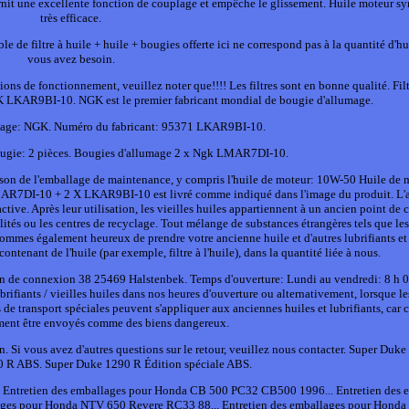
rnit une excellente fonction de couplage et empêche le glissement. Huile moteur s
très efficace.
ble de filtre à huile + huile + bougies offerte ici ne correspond pas à la quantité d'h
vous avez besoin.
ons de fonctionnement, veuillez noter que!!!! Les filtres sont en bonne qualité. Filt
 LKAR9BI-10. NGK est le premier fabricant mondial de bougie d'allumage.
umage: NGK. Numéro du fabricant: 95371 LKAR9BI-10.
bougie: 2 pièces. Bougies d'allumage 2 x Ngk LMAR7DI-10.
n de l'emballage de maintenance, y compris l'huile de moteur: 10W-50 Huile de 
LMAR7DI-10 + 2 X LKAR9BI-10 est livré comme indiqué dans l'image du produit. L'
ive. Après leur utilisation, les vieilles huiles appartiennent à un ancien point de c
lités ou les centres de recyclage. Tout mélange de substances étrangères tels que les
 sommes également heureux de prendre votre ancienne huile et d'autres lubrifiants et
ontenant de l'huile (par exemple, filtre à l'huile), dans la quantité liée à nous.
n de connexion 38 25469 Halstenbek. Temps d'ouverture: Lundi au vendredi: 8 h 0
ifiants / vieilles huiles dans nos heures d'ouverture ou alternativement, lorsque les
 de transport spéciales peuvent s'appliquer aux anciennes huiles et lubrifiants, car 
ment être envoyés comme des biens dangereux.
on. Si vous avez d'autres questions sur le retour, veuillez nous contacter. Super Duk
 R ABS. Super Duke 1290 R Édition spéciale ABS.
 Entretien des emballages pour Honda CB 500 PC32 CB500 1996... Entretien des 
ges pour Honda NTV 650 Revere RC33 88... Entretien des emballages pour Honda