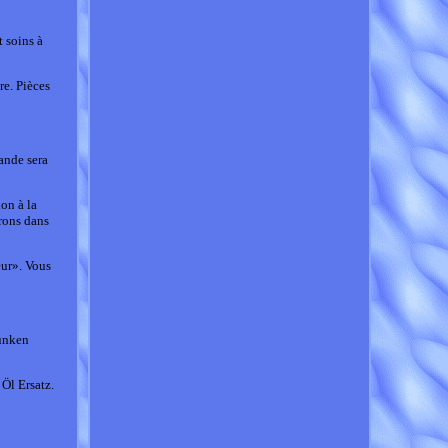
t soins à
e. Pièces
ande sera
on à la
rons dans
eur». Vous
unken
Öl Ersatz.