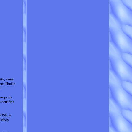
ite, vous
nt l'huile
!
temps de
certifiés
ISE, y
i Moly