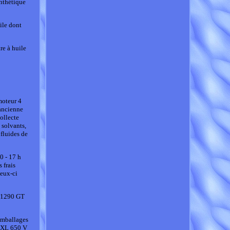
ynthétique
uile dont
re à huile
moteur 4
ancienne
ollecte
 solvants,
 fluides de
0 - 17 h
 frais
ceux-ci
e 1290 GT
emballages
 XL 650 V