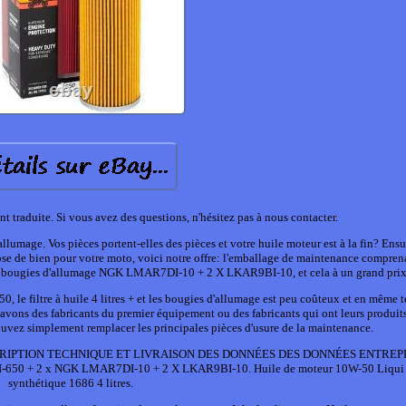
t traduite. Si vous avez des questions, n'hésitez pas à nous contacter.
'allumage. Vos pièces portent-elles des pièces et votre huile moteur est à la fin? Ensu
se de bien pour votre moto, voici notre offre: l'emballage de maintenance comprena
2 x bougies d'allumage NGK LMAR7DI-10 + 2 X LKAR9BI-10, et cela à un grand prix
 le filtre à huile 4 litres + et les bougies d'allumage est peu coûteux et en même 
vons des fabricants du premier équipement ou des fabricants qui ont leurs produits 
ouvez simplement remplacer les principales pièces d'usure de la maintenance.
r. DESCRIPTION TECHNIQUE ET LIVRAISON DES DONNÉES DES DONNÉES ENTREPR
ile KN-650 + 2 x NGK LMAR7DI-10 + 2 X LKAR9BI-10. Huile de moteur 10W-50 Liqu
synthétique 1686 4 litres.