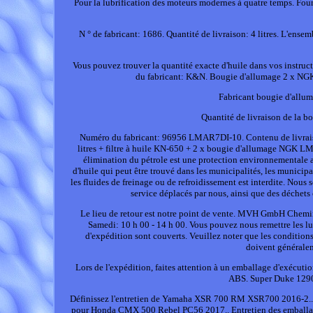
Pour la lubrification des moteurs modernes à quatre temps. Fou
N ° de fabricant: 1686. Quantité de livraison: 4 litres. L'ensem
Vous pouvez trouver la quantité exacte d'huile dans vos instructi
du fabricant: K&N. Bougie d'allumage 2 x NGK
Fabricant bougie d'all
Quantité de livraison de la 
Numéro du fabricant: 96956 LMAR7DI-10. Contenu de livraiso
litres + filtre à huile KN-650 + 2 x bougie d'allumage NGK 
élimination du pétrole est une protection environnementale act
d'huile qui peut être trouvé dans les municipalités, les municipa
les fluides de freinage ou de refroidissement est interdite. Nous
service déplacés par nous, ainsi que des déchets c
Le lieu de retour est notre point de vente. MVH GmbH Chemi
Samedi: 10 h 00 - 14 h 00. Vous pouvez nous remettre les lubr
d'expédition sont couverts. Veuillez noter que les conditions
doivent générale
Lors de l'expédition, faites attention à un emballage d'exécuti
ABS. Super Duke 1290
Définissez l'entretien de Yamaha XSR 700 RM XSR700 2016-2..
pour Honda CMX 500 Rebel PC56 2017.. Entretien des emballa