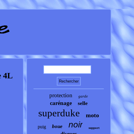
e 4L
protection
garde
carénage
selle
superduke
moto
noir
boue
puig
support
disques