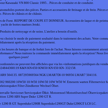
pour Kawasaki VN 800 Classic 1995... Pièces de conduite et de conduite.
mobiles portent des pièces. Parties et accessoires de freinage et de frein. Pièces e
o. Pièces de châssis et de châssis.
soires de Forst. REPPORT DE COUPE ET DONNEUR. Accessoires de laque et de peintur
 yacht de bottes marines Jetski.
roduits de nettoyage et de soins. L'atelier a besoin d'outils.
z choisir le mode de paiement souhaité dans le traitement des achats. Votre comm
diatement après la réception du paiement.
 les heures de banque et de forfait lors de l'achat. Nous faisons constamment attenti
performance! Nous traitons la commande immédiatement après la réception! Nous liv
quelques jours!
oordonnées ne peuvent être affichées que via les «informations juridiques du vend
te. 024844368119 K&N KN-650 KN650 KN 650 KN- 332158.
AR9 504135. 087295969564 NGK LMAR7DI-10 96956 LMAR7 504116.
 980002 960200 10W50 10-W50 10W-50 10W W50 W. Erneuern warten Filterservice f
ektionspaket Filter Zündkerze Wechsel Ölset.
ntervalle Serviceset Servicepaket Ölkit. Motorenoel Motorölwechsel Ölservicepaket 
dition 1290 ABS Super Duke 1290 GT R.
ke 1290 R GT. Superduke1290R Superduke1290GT Duke1290GT LC8 LC.