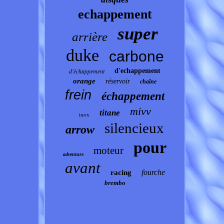
echappement
super
arrière
duke
carbone
d'échappement
d'echappement
orange
réservoir
chaîne
frein
échappement
mivv
titane
inox
silencieux
arrow
pour
moteur
adventure
avant
fourche
racing
brembo