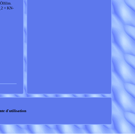
 Ölfilm.
_2 + KN-
nte d'utilisation